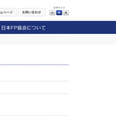
文字サイズ
小
中
大