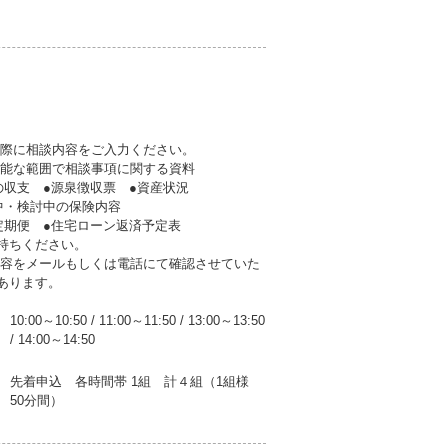
の際に相談内容をご入力ください。
可能な範囲で相談事項に関する資料
支 ●源泉徴収票 ●資産状況
・検討中の保険内容
期便 ●住宅ローン返済予定表
持ちください。
内容をメールもしくは電話にて確認させていた
あります。
10:00～10:50
/
11:00～11:50
/
13:00～13:50
/
14:00～14:50
先着申込 各時間帯 1組 計４組（1組様
50分間）