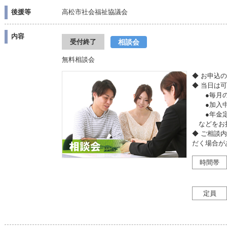
後援等
高松市社会福祉協議会
内容
相談会
受付終了
無料相談会
◆ お申込
◆ 当日は
●毎月の収
●加入中
●年金定
などをお
◆ ご相談
だく場合が
時間帯
定員