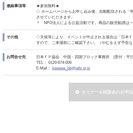
連絡事項等
★参加無料★
◇ ホームページからお申し込み後、自動配信される「
させていただきます。
＊ NPO法人による公益活動です。商品の販売勧誘は
その他
◇天候等により、イベントが中止される場合は「日本Ｆ
すので、ご来場前にご確認下さい。（やむをえず予告な
お問合せ先
日本ＦＰ協会 中国・四国ブロック事務所 (受付：平日10:
TEL： 0120-874-009
E-Mail：
kagawa_bb@jafp.or.jp
セミナー&相談会のお申