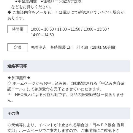
●年金定期便 ●住宅ローン返済予定表
などをお持ちください。
◆ ご相談内容をメールもしくは電話にて確認させていただく場合が
あります。
時間帯
10:00～10:50
/
11:00～11:50
/
13:00～13:50
/
14:00～14:50
定員
先着申込 各時間帯 1組 計４組（1組様 50分間）
連絡事項等
★参加無料★
◇ ホームページからお申し込み後、自動配信される「申込み内容確
認メール」にて参加受付を完了とさせていただきます。
＊ NPO法人による公益活動です。商品の販売勧誘は一切ありませ
ん。
その他
◇天候等により、イベントが中止される場合は「日本ＦＰ協会 香川
支部」ホームページでご案内しますので、ご来場前にご確認下さ