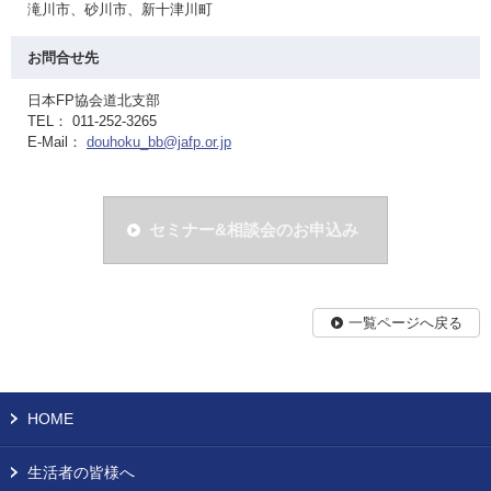
滝川市、砂川市、新十津川町
お問合せ先
日本FP協会道北支部
TEL： 011-252-3265
E-Mail：
douhoku_bb@jafp.or.jp
セミナー&相談会のお申込み
一覧ページへ戻る
HOME
生活者の皆様へ