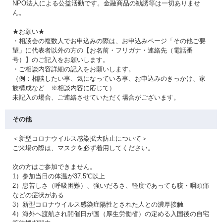
NPO法人による公益活動です。金融商品の勧誘等は一切ありませ
ん。
★お願い★
・相談会の複数人でお申込みの際は、お申込みページ「その他ご要
望」に代表者以外の方の【お名前・フリガナ・連絡先（電話番
号）】のご記入をお願いします。
・ご相談内容詳細の記入をお願いします。
（例：相談したい事、気になっている事、お申込みのきっかけ、家
族構成など ※相談内容に応じて）
未記入の場合、ご連絡させていただく場合がございます。
その他
＜新型コロナウイルス感染拡大防止について＞
ご来場の際は、マスクを必ず着用してください。
次の方はご参加できません。
1）参加当日の体温が37.5℃以上
2）息苦しさ（呼吸困難）、強いだるさ、軽度であっても咳・咽頭痛
などの症状がある
3）新型コロナウイルス感染症陽性とされた人との濃厚接触
4）海外へ渡航され開催日が国（厚生労働省）の定める入国後の自宅