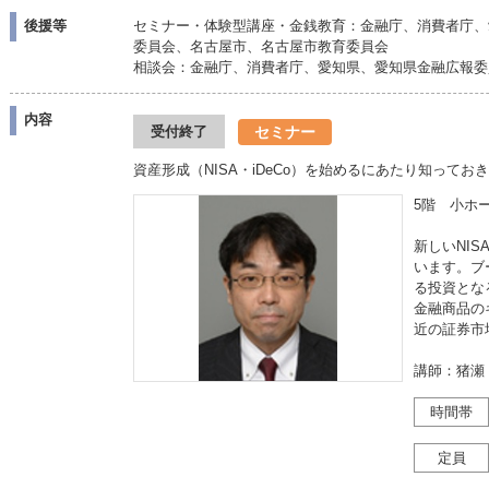
後援等
セミナー・体験型講座・金銭教育：金融庁、消費者庁、
委員会、名古屋市、名古屋市教育委員会
相談会：金融庁、消費者庁、愛知県、愛知県金融広報委
内容
セミナー
受付終了
資産形成（NISA・iDeCo）を始めるにあたり知って
5階 小ホー
新しいNI
います。ブ
る投資とな
金融商品の
近の証券市
講師：猪瀬
時間帯
定員