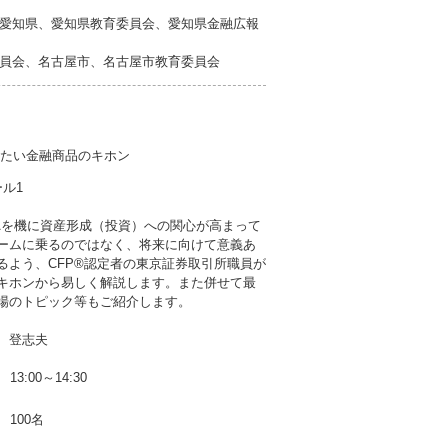
愛知県、愛知県教育委員会、愛知県金融広報
員会、名古屋市、名古屋市教育委員会
おきたい金融商品のキホン
ル1
SAを機に資産形成（投資）への関心が高まって
ームに乗るのではなく、将来に向けて意義あ
るよう、CFP®認定者の東京証券取引所職員が
キホンから易しく解説します。また併せて最
場のトピック等もご紹介します。
 登志夫
13:00～14:30
100名