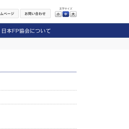
文字サイズ
小
中
大