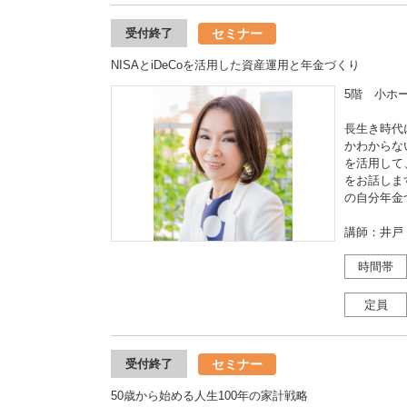
セミナー
受付終了
NISAとiDeCoを活用した資産運用と年金づくり
5階 小ホー
長生き時代
かわからない
を活用して
をお話しま
の自分年金
講師：井戸
時間帯
定員
セミナー
受付終了
50歳から始める人生100年の家計戦略