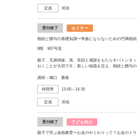
定員
30名
セミナー
受付終了
相続と贈与の基礎知識〜争族にならないための円満相続
9階 907号室
親子、兄弟姉妹、孫。笑顔と感謝をもたらすバトンタッ
おくことが大切です。新しい知識を交え、相続と贈与の
講師：樋口 雅俊
時間帯
13:00～14:30
定員
30名
子ども向け
受付終了
親子で学ぶ金銭教育〜お金のやくわりって？お金のトラ