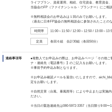
ライフプラン、資産運用、相続、住宅資金、教育資金、
当協会のFP（ファイナンシャル・プランナー）にご相
※無料相談会のお申込みは１回のみでお願いします。
（過去に日本FP協会の無料相談会に参加されたことの
時間帯
11:00～11:50
/
12:00～12:50
/
13:00～13:
定員
各回６組 合計30組（各回50分）
連絡事項等
●複数人でお申込みの際は、お申込みページ「その他ご
ナ・連絡先（電話番号）】のご記入をお願いします。
※事前予約申込み制となります。
※お申込み確認メールを返信いたしますので、aichi_bb@
定をお願いします。
※自然災害（台風、暴風雨等）により中止または実施内
ださい。
※当日の緊急連絡先は080-5972-3357（当日限り9:00〜