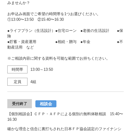
みませんか？
お申込み画面でご希望の時間帯を1つお選びください。
①13:00〜13:50 ②15:40〜16:30
●ライフプラン（生活設計）●住宅ローン ●老後の生活設計 ●保
険
●貯蓄・資産運用 ●相続・贈与 ●年金 ●不
動産活用 など
※ご相談内容に関する資料を可能な範囲でお持ちください。
時間帯
13:00～13:50
定員
4組
相談会
受付終了
【個別相談会】ＣＦＰ・ＡＦＰによる個別の無料体験相談 15:40〜
16:30
確かな理念と信念に裏打ちされた日本ＦＰ協会認定のファイナンシ