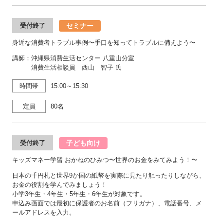
セミナー
受付終了
身近な消費者トラブル事例〜手口を知ってトラブルに備えよう〜
講師：沖縄県消費生活センター 八重山分室
消費生活相談員 西山 智子 氏
時間帯
15:00～15:30
定員
80名
子ども向け
受付終了
キッズマネー学習 おかねのひみつ〜世界のお金をみてみよう！〜
日本の千円札と世界9か国の紙幣を実際に見たり触ったりしながら、
お金の役割を学んでみましょう！
小学3年生・4年生・5年生・6年生が対象です。
申込み画面では最初に保護者のお名前（フリガナ）、電話番号、メ
ールアドレスを入力。