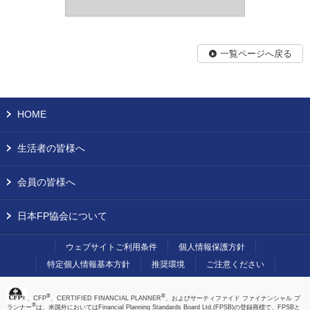
一覧ページへ戻る
HOME
生活者の皆様へ
会員の皆様へ
日本FP協会について
ウェブサイトご利用条件
個人情報保護方針
特定個人情報基本方針
推奨環境
ご注意ください
®
®
、CFP
、CERTIFIED FINANCIAL PLANNER
、およびサーティファイド ファイナンシャル プ
®
ランナー
は、米国外においてはFinancial Planning Standards Board Ltd.(FPSB)の登録商標で、FPSBと