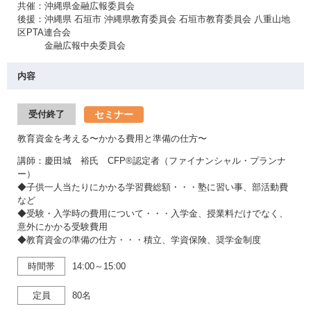
共催：沖縄県金融広報委員会
後援：沖縄県 石垣市 沖縄県教育委員会 石垣市教育委員会 八重山地
区PTA連合会
金融広報中央委員会
内容
セミナー
受付終了
教育資金を考える〜かかる費用と準備の仕方〜
講師：慶田城 裕氏 CFP®認定者（ファイナンシャル・プランナ
ー）
◆子供一人当たりにかかる学習費総額・・・塾に習い事、部活動費
など
◆受験・入学時の費用について・・・入学金、授業料だけでなく、
意外にかかる受験費用
◆教育資金の準備の仕方・・・積立、学資保険、奨学金制度
時間帯
14:00～15:00
定員
80名