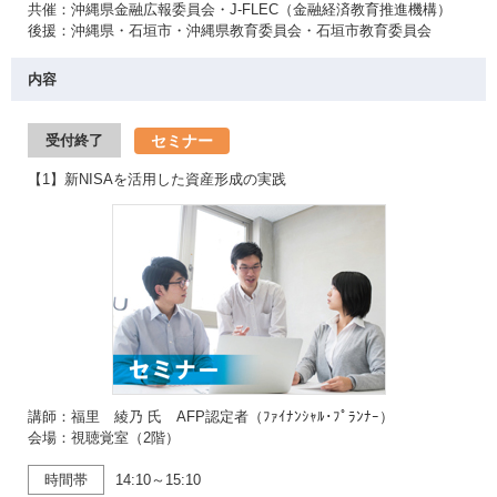
共催：沖縄県金融広報委員会・J-FLEC（金融経済教育推進機構）
後援：沖縄県・石垣市・沖縄県教育委員会・石垣市教育委員会
内容
セミナー
受付終了
【1】新NISAを活用した資産形成の実践
講師：福里 綾乃 氏 AFP認定者（ﾌｧｲﾅﾝｼｬﾙ･ﾌﾟﾗﾝﾅｰ）
会場：視聴覚室（2階）
時間帯
14:10～15:10