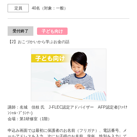
定員
40名（対象：一般）
子ども向け
受付終了
【2】おこづかいから学ぶお金の話
講師：名城 佳枝 氏 J-FLEC認定アドバイザー AFP認定者(ﾌｧｲﾅ
ﾝｼｬﾙ･ﾌﾟﾗﾝﾅｰ)
会場：第1研修室（1階）
申込み画面では最初に保護者のお名前（フリガナ）、電話番号、メ
ールアドレスを入力。次にお子様のお名前、学年、性別を入力して