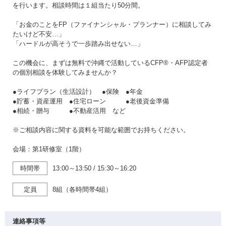
を行います。相談時間は１組当たり50分間。
「お金のことをFP（ファイナンシャル・プランナー）に相談してみ
たいけど不安…」
「ハードルが高そうで一歩踏み出せない…」
この機会に、まずは無料で沖縄で活動しているCFP®・AFP認定者
の個別相談を体験してみませんか？
●ライフプラン（生活設計） ●保険 ●年金
●貯蓄・資産運用 ●住宅ローン ●老後資金準備
●相続・贈与 ●不動産活用 など
※ご相談内容に関する資料を可能な範囲でお持ちください。
会場：第1研修室（1階）
時間帯
13:00～13:50
/
15:30～16:20
定員
8組（各時間帯4組）
連絡事項等