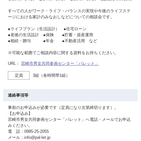
すべての人がワーク・ライフ・バランスの実現や今後のライフステ
ージにおける家計のみなおしなどについての相談会です。
●ライフプラン（生活設計） ●住宅ローン
●老後の生活設計 ●保険 ●貯蓄・資産運用
●相続・贈与 ●年金 ●不動産活用 など
※可能な範囲でご相談内容に関する資料をお持ちください。
URL：
宮崎市男女共同参画センター「パレット」
定員
3組（各時間帯1組）
連絡事項等
事前のお申込みが必要です（定員になり次第締切ります）。
【お申込み】
宮崎市男女共同参画センター「パレット」へ電話・メールでお申込
みください。
電 話：0985-25-2055
メール：info@pal-let.jp