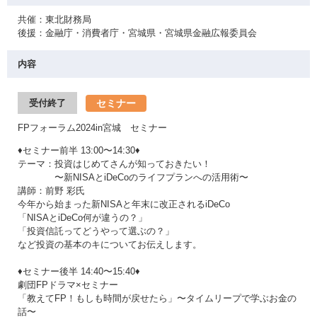
共催：東北財務局
後援：金融庁・消費者庁・宮城県・宮城県金融広報委員会
内容
セミナー
受付終了
FPフォーラム2024in宮城 セミナー
♦セミナー前半 13:00〜14:30♦
テーマ：投資はじめてさんが知っておきたい！
〜新NISAとiDeCoのライフプランへの活用術〜
講師：前野 彩氏
今年から始まった新NISAと年末に改正されるiDeCo
「NISAとiDeCo何が違うの？」
「投資信託ってどうやって選ぶの？」
など投資の基本のキについてお伝えします。
♦セミナー後半 14:40〜15:40♦
劇団FPドラマ×セミナー
「教えてFP！もしも時間が戻せたら」〜タイムリープで学ぶお金の
話〜