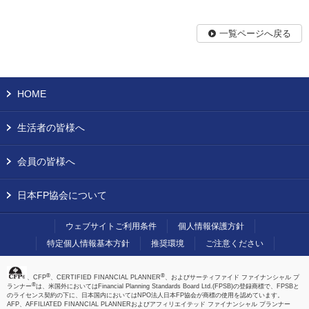
一覧ページへ戻る
HOME
生活者の皆様へ
会員の皆様へ
日本FP協会について
ウェブサイトご利用条件
個人情報保護方針
特定個人情報基本方針
推奨環境
ご注意ください
®
®
、CFP
、CERTIFIED FINANCIAL PLANNER
、およびサーティファイド ファイナンシャル プ
®
ランナー
は、米国外においてはFinancial Planning Standards Board Ltd.(FPSB)の登録商標で、FPSBと
のライセンス契約の下に、日本国内においてはNPO法人日本FP協会が商標の使用を認めています。
AFP、AFFILIATED FINANCIAL PLANNERおよびアフィリエイテッド ファイナンシャル プランナー