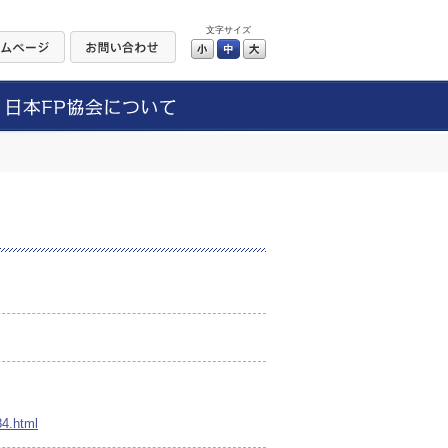
文字サイズ
小
中
大
84.html