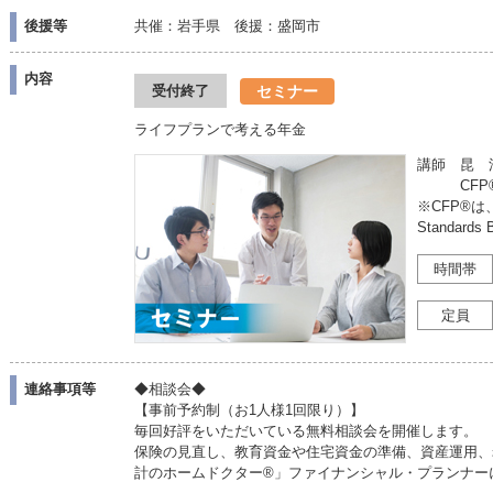
後援等
共催：岩手県 後援：盛岡市
内容
セミナー
受付終了
ライフプランで考える年金
講師 昆 
CFP®
※CFP®は、
Standar
時間帯
定員
連絡事項等
◆相談会◆
【事前予約制（お1人様1回限り）】
毎回好評をいただいている無料相談会を開催します。
保険の見直し、教育資金や住宅資金の準備、資産運用、
計のホームドクター®」ファイナンシャル・プランナー