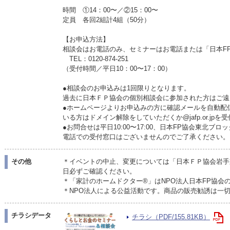
時間 ①14：00〜／②15：00〜
定員 各回2組計4組（50分）
【お申込方法】
相談会はお電話のみ、セミナーはお電話または「日本F
TEL：0120-874-251
（受付時間／平日10：00〜17：00）
●相談会のお申込みは1回限りとなります。
過去に日本ＦＰ協会の個別相談会に参加された方はご遠
●ホームページよりお申込みの方に確認メールを自動配
いる方はドメイン解除をしていただくか@jafp.or.jp
●お問合せは平日10:00〜17:00、日本FP協会東北
電話での受付窓口はございませんのでご了承ください。
その他
＊イベントの中止、変更については「日本ＦＰ協会岩手
日必ずご確認ください。
＊「家計のホームドクター®」はNPO法人日本FP協会
＊NPO法人による公益活動です。商品の販売勧誘は一
チラシデータ
チラシ（PDF/155.81KB）