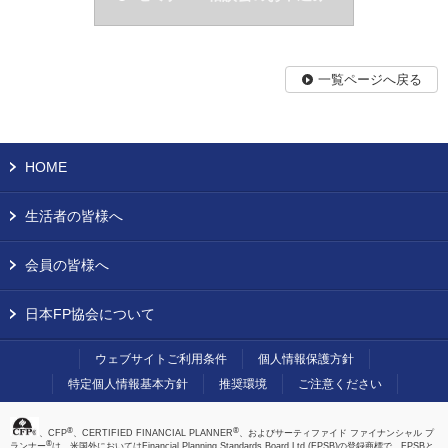
一覧ページへ戻る
HOME
生活者の皆様へ
会員の皆様へ
日本FP協会について
ウェブサイトご利用条件
個人情報保護方針
特定個人情報基本方針
推奨環境
ご注意ください
®
®
、CFP
、CERTIFIED FINANCIAL PLANNER
、およびサーティファイド ファイナンシャル プ
®
ランナー
は、米国外においてはFinancial Planning Standards Board Ltd.(FPSB)の登録商標で、FPSBと