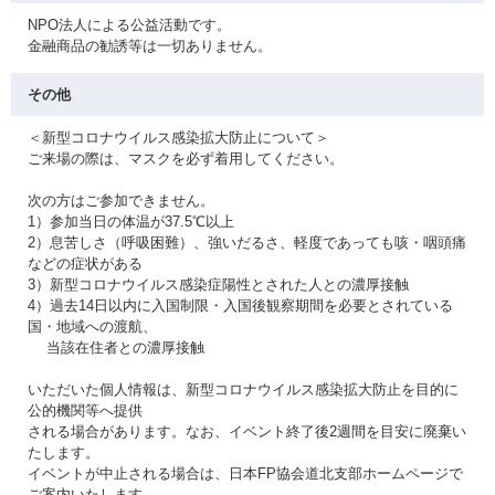
NPO法人による公益活動です。
金融商品の勧誘等は一切ありません。
その他
＜新型コロナウイルス感染拡大防止について＞
ご来場の際は、マスクを必ず着用してください。
次の方はご参加できません。
1）参加当日の体温が37.5℃以上
2）息苦しさ（呼吸困難）、強いだるさ、軽度であっても咳・咽頭痛
などの症状がある
3）新型コロナウイルス感染症陽性とされた人との濃厚接触
4）過去14日以内に入国制限・入国後観察期間を必要とされている
国・地域への渡航、
当該在住者との濃厚接触
いただいた個人情報は、新型コロナウイルス感染拡大防止を目的に
公的機関等へ提供
される場合があります。なお、イベント終了後2週間を目安に廃棄い
たします。
イベントが中止される場合は、日本FP協会道北支部ホームページで
ご案内いたします。