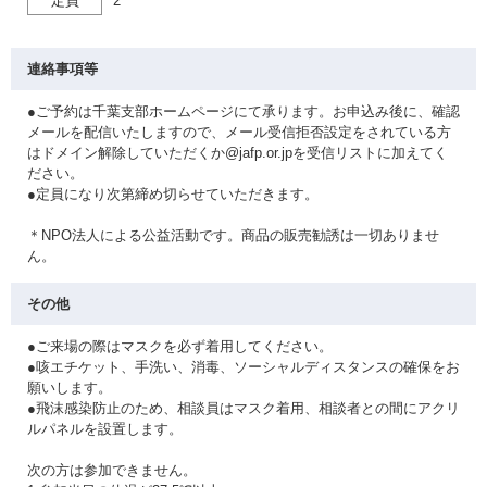
定員
2
連絡事項等
●ご予約は千葉支部ホームページにて承ります。お申込み後に、確認
メールを配信いたしますので、メール受信拒否設定をされている方
はドメイン解除していただくか@jafp.or.jpを受信リストに加えてく
ださい。
●定員になり次第締め切らせていただきます。
＊NPO法人による公益活動です。商品の販売勧誘は一切ありませ
ん。
その他
●ご来場の際はマスクを必ず着用してください。
●咳エチケット、手洗い、消毒、ソーシャルディスタンスの確保をお
願いします。
●飛沫感染防止のため、相談員はマスク着用、相談者との間にアクリ
ルパネルを設置します。
次の方は参加できません。