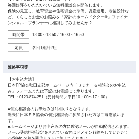
毎回好評をいただいている無料相談会を開催します。
保険の見直し、教育資金や住宅資金の準備、資産運用、老後設計な
ど、くらしとお金のお悩みを「家計のホームドクター®」ファイナ
ンシャル・プランナーに相談してみませんか？
時間帯
13:00～13:50
/
16:00～16:50
定員
各回1組計2組
連絡事項等
【お申込方法】
日本FP協会秋田支部ホームページ内「セミナー＆相談会のお申込
み」フォームまたは下記のお電話にて承ります。
TEL：0120-874-251（受付時間／平日10：00〜17：00）
●個別相談会のお申込みは1回限りとなります。
過去に日本ＦＰ協会の個別相談会に参加された方はご遠慮願いま
す。
●ホームページよりお申込みの方に確認メールが自動配信されます。
メール受信拒否設定をされている方はドメイン解除をしていただく
か@jafp.or.jpを受信リストに加えてください。