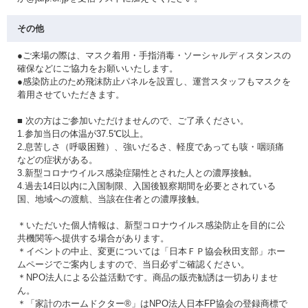
その他
●ご来場の際は、マスク着用・手指消毒・ソーシャルディスタンスの
確保などにご協力をお願いいたします。
●感染防止のため飛沫防止パネルを設置し、運営スタッフもマスクを
着用させていただきます。
■ 次の方はご参加いただけませんので、ご了承ください。
1.参加当日の体温が37.5℃以上。
2.息苦しさ（呼吸困難）、強いだるさ、軽度であっても咳・咽頭痛
などの症状がある。
3.新型コロナウイルス感染症陽性とされた人との濃厚接触。
4.過去14日以内に入国制限、入国後観察期間を必要とされている
国、地域への渡航、当該在住者との濃厚接触。
＊いただいた個人情報は、新型コロナウイルス感染防止を目的に公
共機関等へ提供する場合があります。
＊イベントの中止、変更については「日本ＦＰ協会秋田支部」ホー
ムページでご案内しますので、当日必ずご確認ください。
＊NPO法人による公益活動です。商品の販売勧誘は一切ありませ
ん。
＊「家計のホームドクター®」はNPO法人日本FP協会の登録商標で