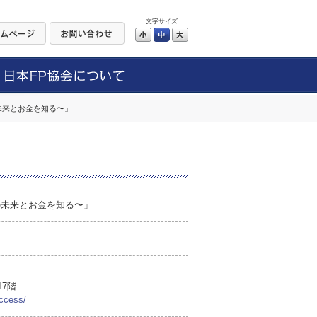
文字サイズ
小
中
大
未来とお金を知る〜」
の未来とお金を知る〜」
17階
access/