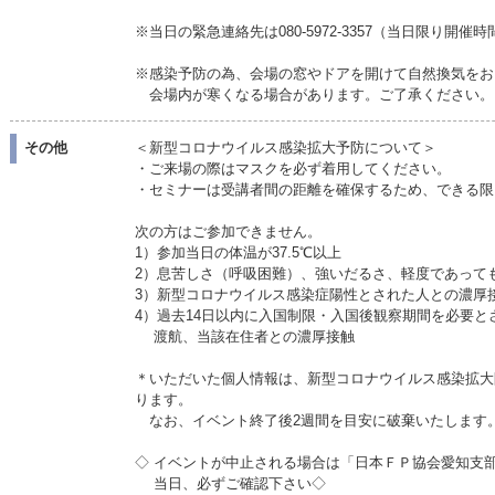
※当日の緊急連絡先は080-5972-3357（当日限り開
※感染予防の為、会場の窓やドアを開けて自然換気をお
会場内が寒くなる場合があります。ご了承ください。
その他
＜新型コロナウイルス感染拡大予防について＞
・ご来場の際はマスクを必ず着用してください。
・セミナーは受講者間の距離を確保するため、できる限
次の方はご参加できません。
1）参加当日の体温が37.5℃以上
2）息苦しさ（呼吸困難）、強いだるさ、軽度であって
3）新型コロナウイルス感染症陽性とされた人との濃厚
4）過去14日以内に入国制限・入国後観察期間を必要と
渡航、当該在住者との濃厚接触
＊いただいた個人情報は、新型コロナウイルス感染拡大
ります。
なお、イベント終了後2週間を目安に破棄いたします
◇ イベントが中止される場合は「日本ＦＰ協会愛知支
当日、必ずご確認下さい◇