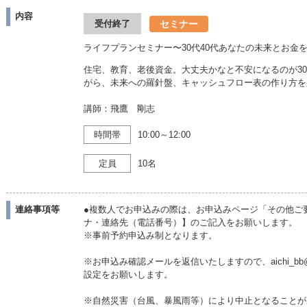
内容
セミナー
受付終了
ライフプランセミナー〜30代40代あなたの未来とお金
住宅、教育、老後資金。大丈夫かなと不安になるのが30
がら、未来への羅針盤、キャッシュフロー表の作り方を
講師：飛鷹 剛志
時間帯
10:00～12:00
定員
10名
連絡事項等
●複数人でお申込みの際は、お申込みページ「その他ご
ナ・連絡先（電話番号）】のご記入をお願いします。
※事前予約申込み制となります。
※お申込み確認メールを返信いたしますので、aichi_bb@
設定をお願いします。
※自然災害（台風、暴風雨等）により中止となることが