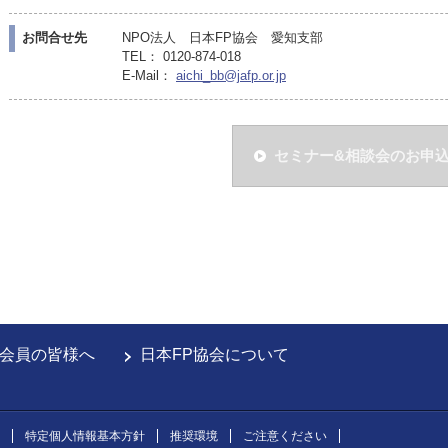
お問合せ先
NPO法人 日本FP協会 愛知支部
TEL： 0120-874-018
E-Mail：
aichi_bb@jafp.or.jp
セミナー&相談会のお申
会員の皆様へ
日本FP協会について
特定個人情報基本方針
推奨環境
ご注意ください