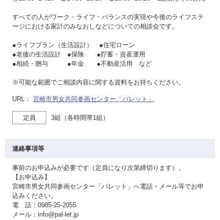
すべての人がワーク・ライフ・バランスの実現や今後のライフステ
ージにおける家計のみなおしなどについての相談会です。
●ライフプラン（生活設計） ●住宅ローン
●老後の生活設計 ●保険 ●貯蓄・資産運用
●相続・贈与 ●年金 ●不動産活用 など
※可能な範囲でご相談内容に関する資料をお持ちください。
URL：
宮崎市男女共同参画センター「パレット」
定員
3組（各時間帯1組）
連絡事項等
事前のお申込みが必要です（定員になり次第締切ります）。
【お申込み】
宮崎市男女共同参画センター「パレット」へ電話・メール等でお申
込みください。
電 話：0985-25-2055
メール：info@pal-let.jp