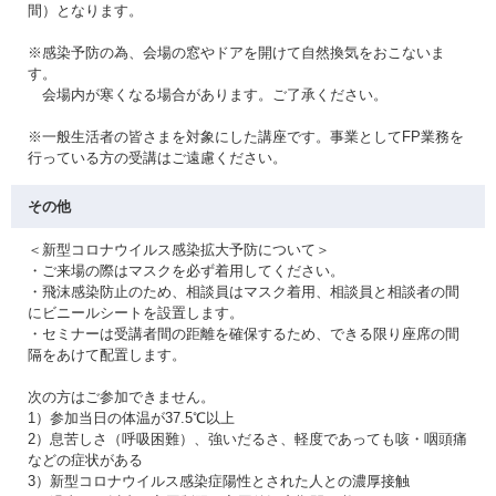
間）となります。
※感染予防の為、会場の窓やドアを開けて自然換気をおこないま
す。
会場内が寒くなる場合があります。ご了承ください。
※一般生活者の皆さまを対象にした講座です。事業としてFP業務を
行っている方の受講はご遠慮ください。
その他
＜新型コロナウイルス感染拡大予防について＞
・ご来場の際はマスクを必ず着用してください。
・飛沫感染防止のため、相談員はマスク着用、相談員と相談者の間
にビニールシートを設置します。
・セミナーは受講者間の距離を確保するため、できる限り座席の間
隔をあけて配置します。
次の方はご参加できません。
1）参加当日の体温が37.5℃以上
2）息苦しさ（呼吸困難）、強いだるさ、軽度であっても咳・咽頭痛
などの症状がある
3）新型コロナウイルス感染症陽性とされた人との濃厚接触