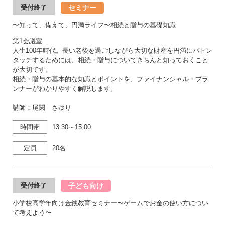
セミナー
受付終了
〜知って、備えて、円満ライフ〜相続と贈与の基礎知識
第1会議室
人生100年時代。長い老後を過ごしながら大切な財産を円満にバトン
タッチするためには、相続・贈与についてきちんと知っておくこと
が大切です。
相続・贈与の基本的な知識とポイントを、ファイナンシャル・プラ
ンナーがわかりやすく解説します。
講師：尾関 さゆり
時間帯
13:30～15:00
定員
20名
子ども向け
受付終了
小学校高学年向け金銭教育セミナー〜ゲームでお金の使い方につい
て考えよう〜