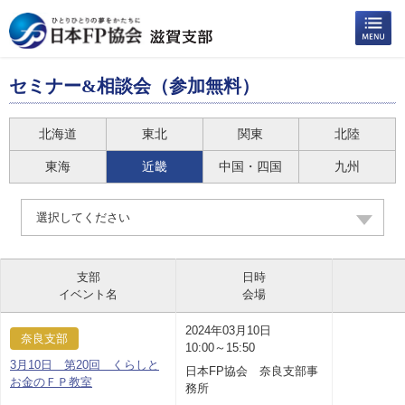
セミナー&相談会（参加無料）
北海道
東北
関東
北陸
東海
近畿
中国・四国
九州
選択してください
支部
日時
イベント名
会場
2024年03月10日
奈良支部
10:00～15:50
3月10日 第20回 くらしと
日本FP協会 奈良支部事
お金のＦＰ教室
務所