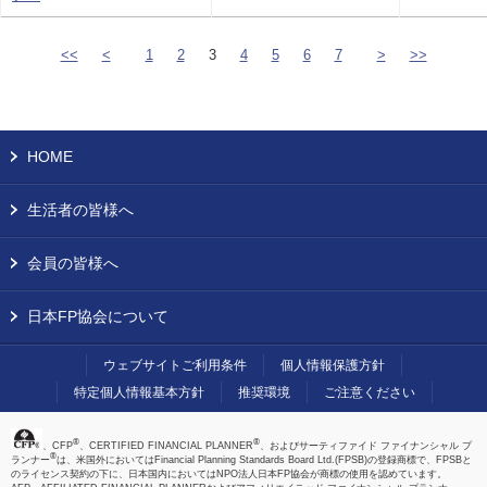
<<
<
1
2
3
4
5
6
7
>
>>
HOME
生活者の皆様へ
会員の皆様へ
日本FP協会について
ウェブサイトご利用条件
個人情報保護方針
特定個人情報基本方針
推奨環境
ご注意ください
®
®
、CFP
、CERTIFIED FINANCIAL PLANNER
、およびサーティファイド ファイナンシャル プ
®
ランナー
は、米国外においてはFinancial Planning Standards Board Ltd.(FPSB)の登録商標で、FPSBと
のライセンス契約の下に、日本国内においてはNPO法人日本FP協会が商標の使用を認めています。