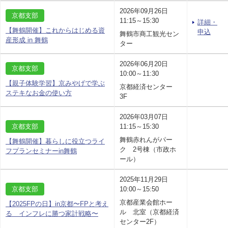
2026年09月26日
京都支部
11:15～15:30
詳細・
【舞鶴開催】これからはじめる資
申込
舞鶴市商工観光セン
産形成 in 舞鶴
ター
2026年06月20日
京都支部
10:00～11:30
【親子体験学習】京みやげで学ぶ
京都経済センター
ステキなお金の使い方
3F
2026年03月07日
京都支部
11:15～15:30
舞鶴赤れんがパー
【舞鶴開催】暮らしに役立つライ
ク 2号棟（市政ホ
フプランセミナーin舞鶴
ール）
2025年11月29日
京都支部
10:00～15:50
京都産業会館ホー
【2025FPの日】in京都〜FPと考え
ル 北室（京都経済
る インフレに勝つ家計戦略〜
センター2F）