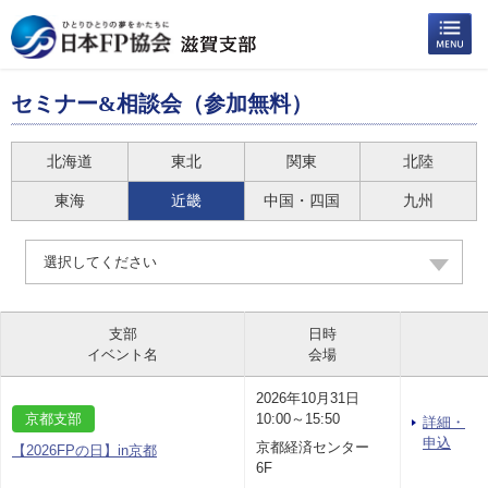
セミナー&相談会（参加無料）
北海道
東北
関東
北陸
東海
近畿
中国・四国
九州
選択してください
支部
日時
イベント名
会場
2026年10月31日
京都支部
10:00～15:50
詳細・
申込
京都経済センター
【2026FPの日】in京都
6F