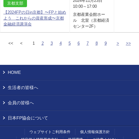
2024年11月23日
京都支部
10:00～17:00
【2024FPの日in京都】〜FPと始め
京都産業会館ホー
よう これからの資産形成〜京都
ル 北室（京都経済
金融経済講演会
センター2F）
<<
<
1
2
3
4
5
6
7
8
9
>
>>
HOME
生活者の皆様へ
会員の皆様へ
日本FP協会について
ウェブサイトご利用条件
個人情報保護方針