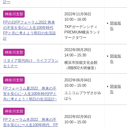
計〜
神奈川支部
2022年11月06日
10:00～16:00
FPの日FPフォーラム2022 将来
開催報
TKPガーデンシティ
の不安を安心に人生100年時代
告
PREMIUM横浜ランド
FPと共に考えよう明日の生活設
マークタワー
計
2022年08月28日
神奈川支部
14:00～15:30
開催報
リタイア世代向け ライフプラン
告
横浜市技能文化会館
セミナー
（8階802大研修室）
神奈川支部
2022年06月04日
10:00～15:00
開催報
FPフォーラム夏2022 将来の不
告
ユニコムプラザさがみ
安を安心に~人生100年時代FPと
はら
共に考えよう！明日の生活設計~
神奈川支部
2022年02月06日
FPフォーラム冬2022 将来の不
10:00～15:00
安を安心に〜人生100年時代 FP