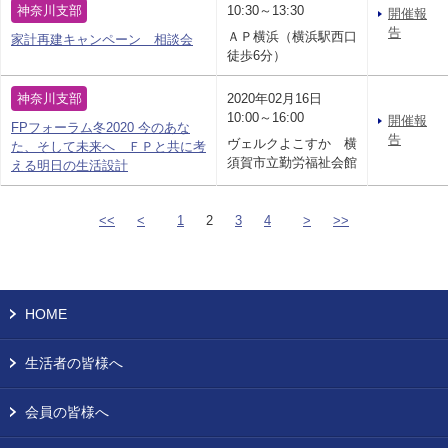
神奈川支部
10:30～13:30
開催報
告
ＡＰ横浜（横浜駅西口
家計再建キャンペーン 相談会
徒歩6分）
神奈川支部
2020年02月16日
10:00～16:00
開催報
FPフォーラム冬2020 今のあな
告
ヴェルクよこすか 横
た、そして未来へ ＦＰと共に考
須賀市立勤労福祉会館
える明日の生活設計
<<
<
1
2
3
4
>
>>
HOME
生活者の皆様へ
会員の皆様へ