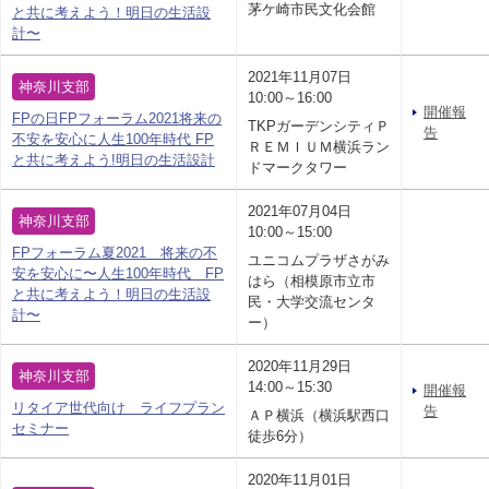
茅ケ崎市民文化会館
と共に考えよう！明日の生活設
計〜
2021年11月07日
神奈川支部
10:00～16:00
開催報
FPの日FPフォーラム2021将来の
TKPガーデンシティＰ
告
不安を安心に人生100年時代 FP
ＲＥＭＩＵＭ横浜ラン
と共に考えよう!明日の生活設計
ドマークタワー
2021年07月04日
神奈川支部
10:00～15:00
FPフォーラム夏2021 将来の不
ユニコムプラザさがみ
安を安心に〜人生100年時代 FP
はら（相模原市立市
と共に考えよう！明日の生活設
民・大学交流センタ
計〜
ー）
2020年11月29日
神奈川支部
14:00～15:30
開催報
リタイア世代向け ライフプラン
告
ＡＰ横浜（横浜駅西口
セミナー
徒歩6分）
2020年11月01日