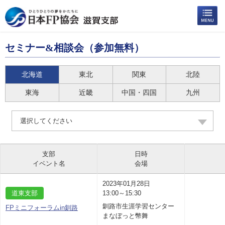
セミナー&相談会（参加無料）
北海道
東北
関東
北陸
東海
近畿
中国・四国
九州
選択してください
支部
日時
イベント名
会場
2023年01月28日
道東支部
13:00～15:30
釧路市生涯学習センター
FPミニフォーラムin釧路
まなぼっと幣舞