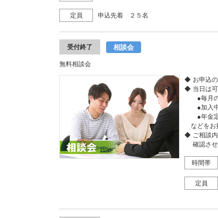
定員
申込先着 ２５名
相談会
受付終了
無料相談会
◆ お申込
◆ 当日は
●毎月の収
●加入中
●年金定
などをお
◆ ご相談
確認させ
時間帯
定員