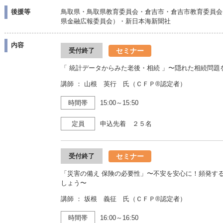
後援等
鳥取県・鳥取県教育委員会・倉吉市・倉吉市教育委員会
県金融広報委員会）・新日本海新聞社
内容
セミナー
受付終了
「 統計データからみた老後・相続 」〜隠れた相続問
講師 ： 山根 英行 氏（ＣＦＰ®認定者）
時間帯
15:00～15:50
定員
申込先着 ２５名
セミナー
受付終了
「災害の備え 保険の必要性」〜不安を安心に！頻発す
しょう〜
講師 ： 坂根 義征 氏（ＣＦＰ®認定者）
時間帯
16:00～16:50