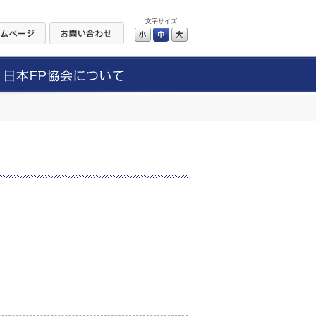
文字サイズ
小
中
大