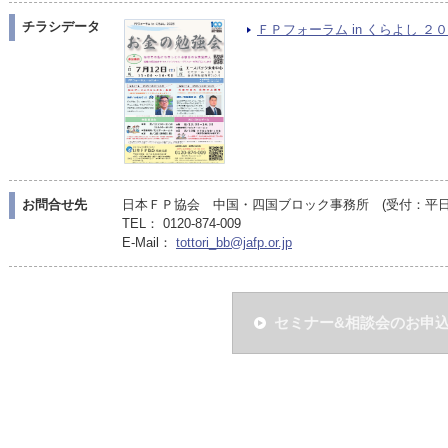
チラシデータ
ＦＰフォーラム in くらよし ２０２
お問合せ先
日本ＦＰ協会 中国・四国ブロック事務所 (受付：平日10:
TEL： 0120-874-009
E-Mail：
tottori_bb@jafp.or.jp
セミナー&相談会のお申