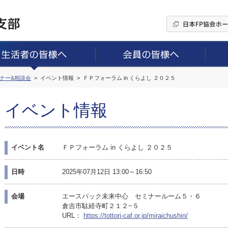
ミナー&相談会
イベント情報
ＦＰフォーラム in くらよし ２０２５
イベント情報
イベント名
ＦＰフォーラム in くらよし ２０２５
日時
2025年07月12日 13:00～16:50
会場
エースパック未来中心 セミナールーム５・６
倉吉市駄経寺町２１２−５
URL：
https://tottori-caf.or.jp/miraichushin/