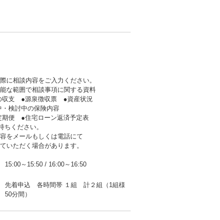
の際に相談内容をご入力ください。
可能な範囲で相談事項に関する資料
支 ●源泉徴収票 ●資産状況
・検討中の保険内容
期便 ●住宅ローン返済予定表
持ちください。
内容をメールもしくは電話にて
ていただく場合があります。
15:00～15:50
/
16:00～16:50
先着申込 各時間帯 １組 計２組（1組様
50分間）