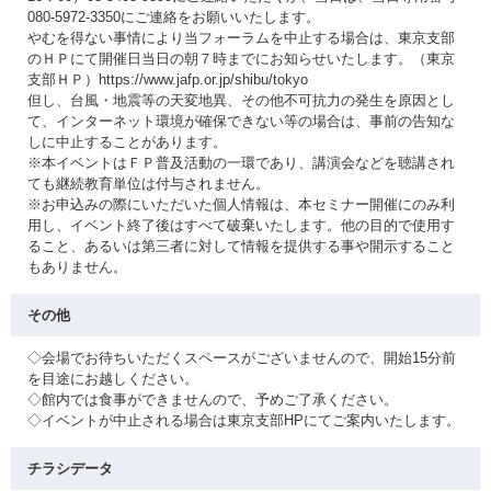
080-5972-3350にご連絡をお願いいたします。
やむを得ない事情により当フォーラムを中止する場合は、東京支部
のＨＰにて開催日当日の朝７時までにお知らせいたします。（東京
支部ＨＰ）https://www.jafp.or.jp/shibu/tokyo
但し、台風・地震等の天変地異、その他不可抗力の発生を原因とし
て、インターネット環境が確保できない等の場合は、事前の告知な
しに中止することがあります。
※本イベントはＦＰ普及活動の一環であり、講演会などを聴講され
ても継続教育単位は付与されません。
※お申込みの際にいただいた個人情報は、本セミナー開催にのみ利
用し、イベント終了後はすべて破棄いたします。他の目的で使用す
ること、あるいは第三者に対して情報を提供する事や開示すること
もありません。
その他
◇会場でお待ちいただくスペースがございませんので、開始15分前
を目途にお越しください。
◇館内では食事ができませんので、予めご了承ください。
◇イベントが中止される場合は東京支部HPにてご案内いたします。
チラシデータ