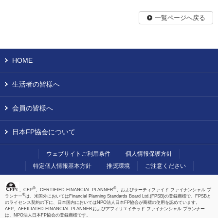
一覧ページへ戻る
HOME
生活者の皆様へ
会員の皆様へ
日本FP協会について
ウェブサイトご利用条件
個人情報保護方針
特定個人情報基本方針
推奨環境
ご注意ください
®
®
、CFP
、CERTIFIED FINANCIAL PLANNER
、およびサーティファイド ファイナンシャル プ
®
ランナー
は、米国外においてはFinancial Planning Standards Board Ltd.(FPSB)の登録商標で、FPSBと
のライセンス契約の下に、日本国内においてはNPO法人日本FP協会が商標の使用を認めています。
AFP、AFFILIATED FINANCIAL PLANNERおよびアフィリエイテッド ファイナンシャル プランナー
は、NPO法人日本FP協会の登録商標です。