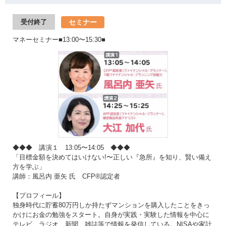
セミナー
受付終了
マネーセミナー■13:00〜15:30■
◆◆◆ 講演１ 13:05〜14:05 ◆◆◆
「目標金額を決めてはいけない!〜正しい『急所』を知り、賢い備え
方を学ぶ」
講師：風呂内 亜矢 氏 CFP®認定者
【プロフィール】
独身時代に貯蓄80万円しか持たずマンションを購入したことをきっ
かけにお金の勉強をスタート。自身が実践・実験した情報を中心に
テレビ、ラジオ、新聞、雑誌等で情報を発信している。NISAや家計