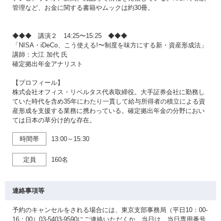
管理など、お金に関する書籍やムックは約30冊。
◆◆◆ 講演２ 14:25〜15:25 ◆◆◆
「NISA・iDeCo、こう使える!〜制度を味方にする新・資産形成法」
講師：大江 加代 氏
確定拠出年金アナリスト
【プロフィール】
株式会社オフィス・リベルタス代表取締役。大手証券会社に勤務し
ていた時代を含め35年にわたり一貫して給与所得者の積立による資
産形成を支援する業務に携わっている。確定拠出年金の分野におい
ては日本の草分け的な存在。
時間帯
13:00～15:30
定員
160名
連絡事項等
予約のキャンセルをされる場合には、東京支部事務局（平日10：00-
16：00）03-5403-9590にご連絡いただくか、当日は、当日専用番号