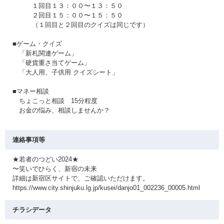
１回目１３：００〜１３：５０
２回目１５：００〜１５：５０
（１回目と２回目のクイズは同じです）
■ゲーム・クイズ
「新札関連ゲーム」
「硬貨重さ当てゲーム」
「大人用、子供用 クイズシート」
■マネー相談
ちょこっと相談 15分程度
お金の悩み、相談しませんか？
連絡事項等
★若者のつどい2024★
〜笑いでひらく、新宿の未来
詳細は新宿区サイトで、ご確認いただけます。
https://www.city.shinjuku.lg.jp/kusei/danjo01_002236_00005.html
チラシデータ