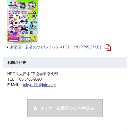
新宿区 若者のつどい２０２４PDF（PDF/795.27KB）
お問合せ先
NPO法人日本FP協会東京支部
TEL： 03-5403-9590
E-Mail：
tokyo_bb@jafp.or.jp
セミナー&相談会のお申込み