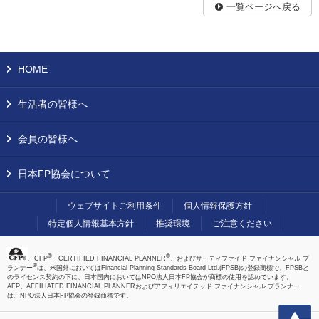
一覧ページへ戻る
HOME
生活者の皆様へ
会員の皆様へ
日本FP協会について
ウェブサイトご利用条件
個人情報保護方針
特定個人情報基本方針
推奨環境
ご注意ください
®
®
、CFP
、CERTIFIED FINANCIAL PLANNER
、およびサーティファイド ファイナンシャル プ
®
ランナー
は、米国外においてはFinancial Planning Standards Board Ltd.(FPSB)の登録商標で、FPSBと
のライセンス契約の下に、日本国内においてはNPO法人日本FP協会が商標の使用を認めています。
AFP、AFFILIATED FINANCIAL PLANNERおよびアフィリエイテッド ファイナンシャル プランナー
は、NPO法人日本FP協会の登録商標です。
上へ