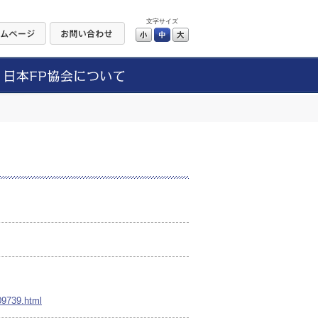
文字サイズ
小
中
大
009739.html