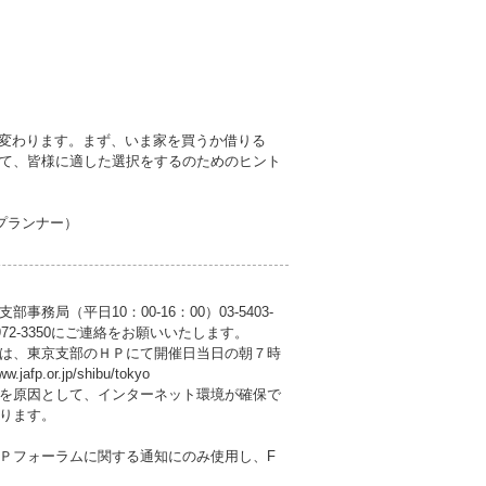
も変わります。まず、いま家を買うか借りる
て、皆様に適した選択をするのためのヒント
プランナー）
局（平日10：00-16：00）03-5403-
972-3350にご連絡をお願いいたします。
は、東京支部のＨＰにて開催日当日の朝７時
or.jp/shibu/tokyo
を原因として、インターネット環境が確保で
ります。
Ｐフォーラムに関する通知にのみ使用し、F