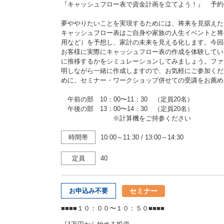
『キャッシュフロー表で資金計画を立てよう！』 予約
夢ややりたいことを実現するためには、将来を見据えた
キャッシュフロー表はご自身や家族の人生イベントと将
用など）を予想し、家計の未来を見える化します。今回
お客様に実際にキャッシュフロー表の作成を体験してい
に推移するかをシミュレーションしてみましょう。ファ
明しながら一緒に作成しますので、お気軽にご参加くだ
めに、セミナー・ワークショップ併せての受講をお薦め
午前の部 10：00〜11：30 （定員20名）
午後の部 13：00〜14：30 （定員20名）
※計算機をご持参ください
時間帯
10:00～11:30
/
13:00～14:30
定員
40
セミナー
お申込み不要
■■■■１０：００〜１０：５０■■■■