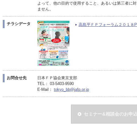
よって、他の目的で使用すること、あるいは第三者に対
ません。
チラシデータ
高島平ＦＰフォーラム２０１８PDF（
お問合せ先
日本ＦＰ協会東京支部
TEL： 03-5403-9590
E-Mail：
tokyo_bb@jafp.or.jp
セミナー&相談会のお申