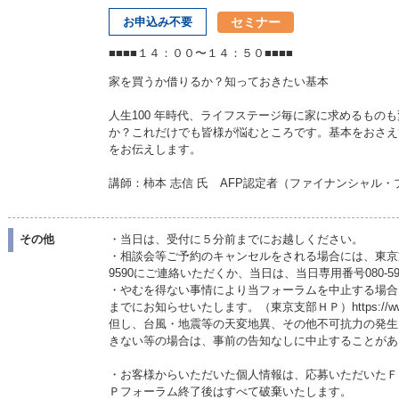
セミナー
お申込み不要
■■■■１４：００〜１４：５０■■■■
家を買うか借りるか？知っておきたい基本
人生100 年時代、ライフステージ毎に家に求めるもの
か？これだけでも皆様が悩むところです。基本をおさえ
をお伝えします。
講師：柿本 志信 氏 AFP認定者（ファイナンシャル・
その他
・当日は、受付に５分前までにお越しください。
・相談会等ご予約のキャンセルをされる場合には、東京支部事務
9590にご連絡いただくか、当日は、当日専用番号080-5
・やむを得ない事情により当フォーラムを中止する場合
までにお知らせいたします。（東京支部ＨＰ）https://www.jafp.
但し、台風・地震等の天変地異、その他不可抗力の発生
きない等の場合は、事前の告知なしに中止することがあ
・お客様からいただいた個人情報は、応募いただいたＦ
Ｐフォーラム終了後はすべて破棄いたします。