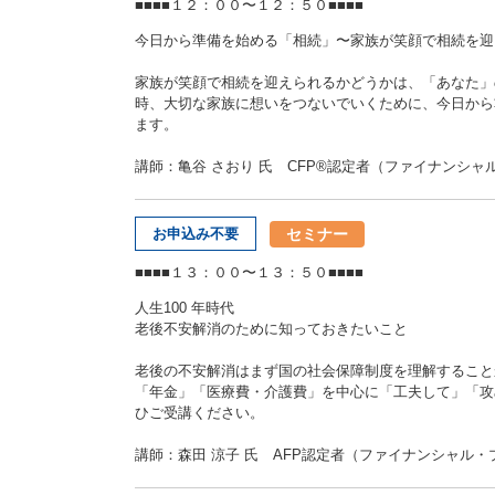
■■■■１２：００〜１２：５０■■■■
今日から準備を始める「相続」〜家族が笑顔で相続を迎
家族が笑顔で相続を迎えられるかどうかは、「あなた」
時、大切な家族に想いをつないでいくために、今日から
ます。
講師：亀谷 さおり 氏 CFP®認定者（ファイナンシャ
セミナー
お申込み不要
■■■■１３：００〜１３：５０■■■■
人生100 年時代
老後不安解消のために知っておきたいこと
老後の不安解消はまず国の社会保障制度を理解すること
「年金」「医療費・介護費」を中心に「工夫して」「攻
ひご受講ください。
講師：森田 涼子 氏 AFP認定者（ファイナンシャル・