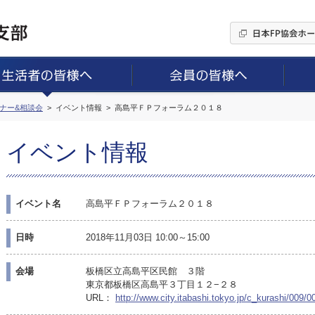
ミナー&相談会
イベント情報
高島平ＦＰフォーラム２０１８
イベント情報
イベント名
高島平ＦＰフォーラム２０１８
日時
2018年11月03日 10:00～15:00
会場
板橋区立高島平区民館 ３階
東京都板橋区高島平３丁目１２−２８
URL：
http://www.city.itabashi.tokyo.jp/c_kurashi/009/