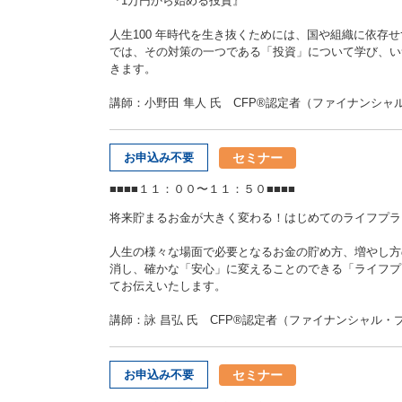
『1万円から始める投資』
人生100 年時代を生き抜くためには、国や組織に依存
では、その対策の一つである「投資」について学び、い
きます。
講師：小野田 隼人 氏 CFP®認定者（ファイナンシャ
セミナー
お申込み不要
■■■■１１：００〜１１：５０■■■■
将来貯まるお金が大きく変わる！はじめてのライフプラ
人生の様々な場面で必要となるお金の貯め方、増やし方
消し、確かな「安心」に変えることのできる「ライフプ
てお伝えいたします。
講師：詠 昌弘 氏 CFP®認定者（ファイナンシャル・
セミナー
お申込み不要