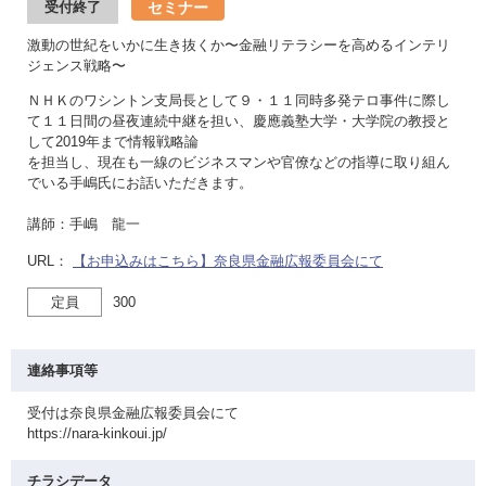
セミナー
受付終了
激動の世紀をいかに生き抜くか〜金融リテラシーを高めるインテリ
ジェンス戦略〜
ＮＨＫのワシントン支局長として９・１１同時多発テロ事件に際し
て１１日間の昼夜連続中継を担い、慶應義塾大学・大学院の教授と
して2019年まで情報戦略論
を担当し、現在も一線のビジネスマンや官僚などの指導に取り組ん
でいる手嶋氏にお話いただきます。
講師：手嶋 龍一
URL：
【お申込みはこちら】奈良県金融広報委員会にて
定員
300
連絡事項等
受付は奈良県金融広報委員会にて
https://nara-kinkoui.jp/
チラシデータ