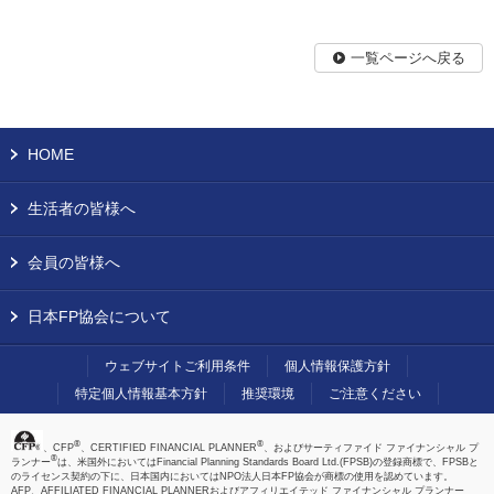
一覧ページへ戻る
HOME
生活者の皆様へ
会員の皆様へ
日本FP協会について
ウェブサイトご利用条件
個人情報保護方針
特定個人情報基本方針
推奨環境
ご注意ください
®
®
、CFP
、CERTIFIED FINANCIAL PLANNER
、およびサーティファイド ファイナンシャル プ
®
ランナー
は、米国外においてはFinancial Planning Standards Board Ltd.(FPSB)の登録商標で、FPSBと
のライセンス契約の下に、日本国内においてはNPO法人日本FP協会が商標の使用を認めています。
AFP、AFFILIATED FINANCIAL PLANNERおよびアフィリエイテッド ファイナンシャル プランナー