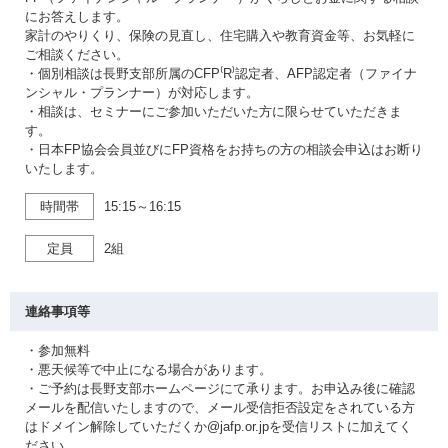
にお答えします。
家計のやりくり、保険の見直し、住宅購入や教育資金等、お気軽に
ご相談ください。
・個別相談は長野支部所属のCFP⁽R⁾認定者、AFP認定者（ファイナ
ンシャル・プランナー）が対応します。
・相談は、セミナーにご参加いただいた方に限らせていただきま
す。
・日本FP協会会員並びにFP資格をお持ちの方の相談会申込はお断り
いたします。
時間帯
15:15～16:15
定員
2組
連絡事項等
・参加無料
・悪天候等で中止になる場合があります。
・ご予約は長野支部ホームページにて承ります。お申込み後に確認
メールを配信いたしますので、メール受信拒否設定をされている方
はドメイン解除していただくか@jafp.or.jpを受信リストに加えてく
ださい。