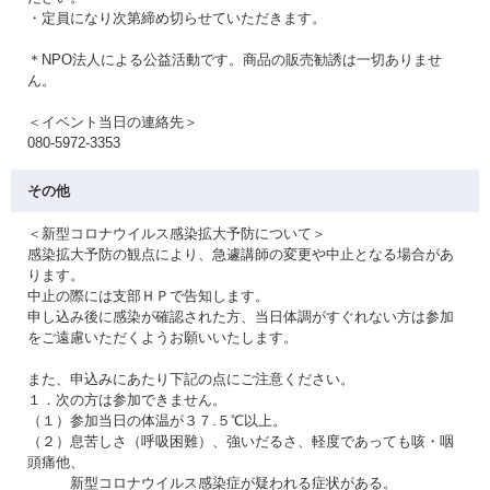
・定員になり次第締め切らせていただきます。
＊NPO法人による公益活動です。商品の販売勧誘は一切ありませ
ん。
＜イベント当日の連絡先＞
080-5972-3353
その他
＜新型コロナウイルス感染拡大予防について＞
感染拡大予防の観点により、急遽講師の変更や中止となる場合があ
ります。
中止の際には支部ＨＰで告知します。
申し込み後に感染が確認された方、当日体調がすぐれない方は参加
をご遠慮いただくようお願いいたします。
また、申込みにあたり下記の点にご注意ください。
１．次の方は参加できません。
（１）参加当日の体温が３７.５℃以上。
（２）息苦しさ（呼吸困難）、強いだるさ、軽度であっても咳・咽
頭痛他、
新型コロナウイルス感染症が疑われる症状がある。