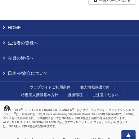
一覧ページへ戻る
HOME
生活者の皆様へ
会員の皆様へ
日本FP協会について
ウェブサイトご利用条件
個人情報保護方針
特定個人情報基本方針
推奨環境
ご注意ください
®
®
、CFP
、CERTIFIED FINANCIAL PLANNER
、およびサーティファイド ファイナンシャル プ
®
ランナー
は、米国外においてはFinancial Planning Standards Board Ltd.(FPSB)の登録商標で、FPSBと
のライセンス契約の下に、日本国内においてはNPO法人日本FP協会が商標の使用を認めています。
AFP、AFFILIATED FINANCIAL PLANNERおよびアフィリエイテッド ファイナンシャル プランナー
は、NPO法人日本FP協会の登録商標です。
上へ