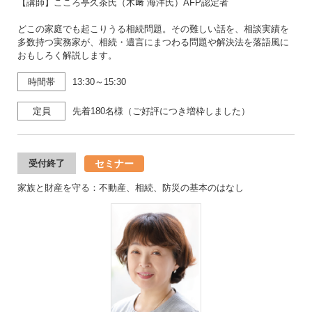
【講師】こころ亭久茶氏（木﨑 海洋氏）AFP認定者
どこの家庭でも起こりうる相続問題。その難しい話を、相談実績を
多数持つ実務家が、相続・遺言にまつわる問題や解決法を落語風に
おもしろく解説します。
時間帯
13:30～15:30
定員
先着180名様（ご好評につき増枠しました）
セミナー
受付終了
家族と財産を守る：不動産、相続、防災の基本のはなし