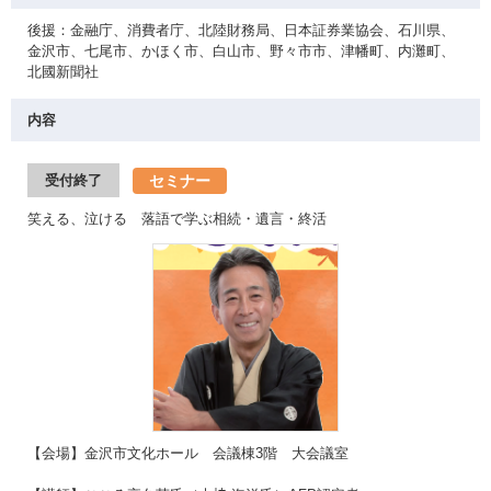
後援：金融庁、消費者庁、北陸財務局、日本証券業協会、石川県、
金沢市、七尾市、かほく市、白山市、野々市市、津幡町、内灘町、
北國新聞社
内容
セミナー
受付終了
笑える、泣ける 落語で学ぶ相続・遺言・終活
【会場】金沢市文化ホール 会議棟3階 大会議室