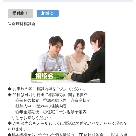
相談会
受付終了
個別無料相談会
◆ お申込の際に相談内容をご入力ください。
◆ 当日は可能な範囲で相談事項に関する資料
◎毎月の収支 ◎源泉徴収票 ◎資産状況
◎加入中・検討中の保険内容
◎年金定期便 ◎住宅ローン返済予定表
などをお持ちください。
◆ ご相談内容をメールもしくは電話にて確認させていただく場合が
あります。
◆相談者様からいただいた個人情報は「FP体験相談会」に関する通