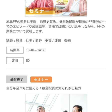
地元FPの熊谷仁美氏、前野史賀氏、盛川敬輔氏が日頃のFP業務の中
でのエピソードや経験談等、普段では聞けない話をしながら、FPの
業務について説明します。
講師：熊谷 仁美 / 前野 史賀 / 盛川 敬輔
時間帯
13:40～14:50
定員
80
セミナー
受付終了
自分年金作りに使える！積立投資の知られざる魅力