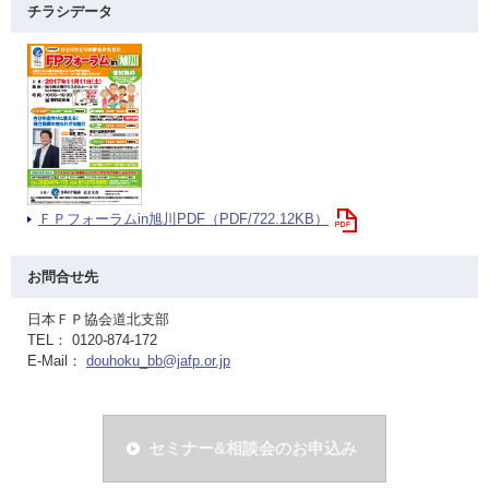
チラシデータ
ＦＰフォーラムin旭川PDF（PDF/722.12KB）
お問合せ先
日本ＦＰ協会道北支部
TEL： 0120-874-172
E-Mail：
douhoku_bb@jafp.or.jp
セミナー&相談会のお申込み