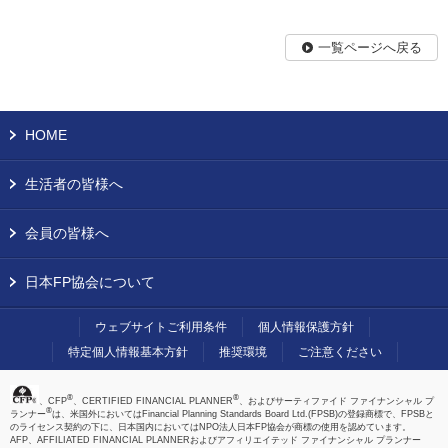
一覧ページへ戻る
HOME
生活者の皆様へ
会員の皆様へ
日本FP協会について
ウェブサイトご利用条件
個人情報保護方針
特定個人情報基本方針
推奨環境
ご注意ください
®
®
、CFP
、CERTIFIED FINANCIAL PLANNER
、およびサーティファイド ファイナンシャル プ
®
ランナー
は、米国外においてはFinancial Planning Standards Board Ltd.(FPSB)の登録商標で、FPSBと
のライセンス契約の下に、日本国内においてはNPO法人日本FP協会が商標の使用を認めています。
AFP、AFFILIATED FINANCIAL PLANNERおよびアフィリエイテッド ファイナンシャル プランナー