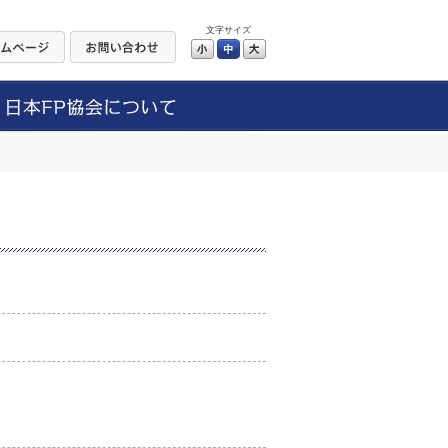
文字サイズ
小
中
大