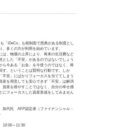
」も「iDeCo」も税制面で恩典がある制度とし
り、多くの方が利用を始めています。
は、物価の上昇により、将来の生活費など
然とした「不安」があるのではないでしょう
から今ある「お金」を今使うのではなく、将
回す、ということは賢明な行動です。しか
「不安」にばかりフォーカスを当ててしまう
資産を用意しても安心できず「不安」は解消
。資産を殖やすことではなく、自分の幸せ感
とにフォーカスした資産形成をしてみません
 加代氏 AFP認定者（ファイナンシャル・
）
10:00～11:30