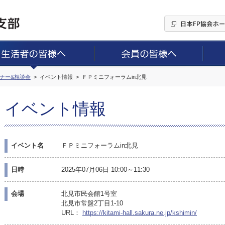
ミナー&相談会
イベント情報
ＦＰミニフォーラムin北見
イベント情報
イベント名
ＦＰミニフォーラムin北見
日時
2025年07月06日 10:00～11:30
会場
北見市民会館1号室
北見市常盤2丁目1-10
URL：
https://kitami-hall.sakura.ne.jp/kshimin/