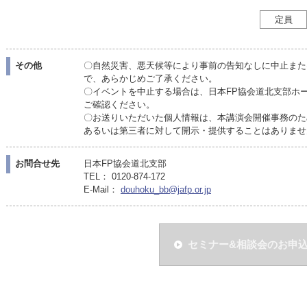
定員
その他
〇自然災害、悪天候等により事前の告知なしに中止また
で、あらかじめご了承ください。
〇イベントを中止する場合は、日本FP協会道北支部ホ
ご確認ください。
〇お送りいただいた個人情報は、本講演会開催事務のた
あるいは第三者に対して開示・提供することはありませ
お問合せ先
日本FP協会道北支部
TEL： 0120-874-172
E-Mail：
douhoku_bb@jafp.or.jp
セミナー&相談会のお申