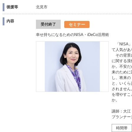
後援等
北見市
内容
セミナー
受付終了
幸せ持ちになるためのNISA・iDeCo活用術
「NISA
て人気があ
その背景に
に関する漠
か。不安だ
来のために
し、将来の
と、いくら
されません
を増やすこ
か。
講師：大江
プランナー
時間帯