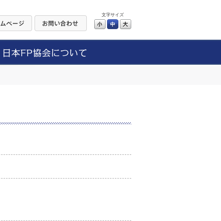
文字サイズ
小
中
大