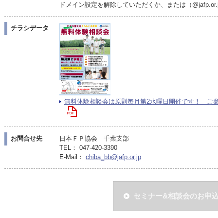
ドメイン設定を解除していただくか、または（@jafp.o
チラシデータ
無料体験相談会は原則毎月第2水曜日開催です！ ご参加お
お問合せ先
日本ＦＰ協会 千葉支部
TEL： 047-420-3390
E-Mail：
chiba_bb@jafp.or.jp
セミナー&相談会のお申