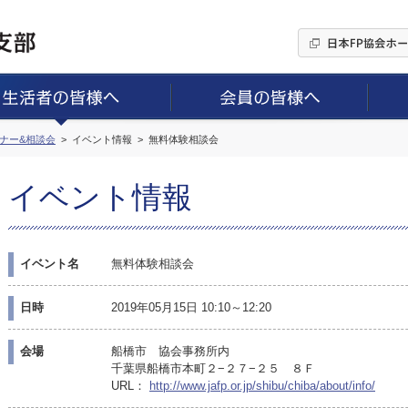
ミナー&相談会
イベント情報
無料体験相談会
イベント情報
イベント名
無料体験相談会
日時
2019年05月15日 10:10～12:20
会場
船橋市 協会事務所内
千葉県船橋市本町２−２７−２５ ８Ｆ
URL：
http://www.jafp.or.jp/shibu/chiba/about/info/