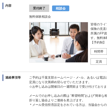
内容
相談会
受付終了
無料体験相談会
皆様のライ
保険の見直
所属のFP
す。無料体
【予約制】
時間帯
定員
連絡事項等
ご予約は千葉支部ホームページ・メ−ル、あるいは電話
定員になり次第締め切らせていただきます。
☆お申し込みは開催日の一週間前まで受け付けて
メールでのお申し込みの際は “希望時間”および“簡単な
折り返し協会よりご連絡を差上げます。
＊メール受信拒否設定をされている方は、当協会からの