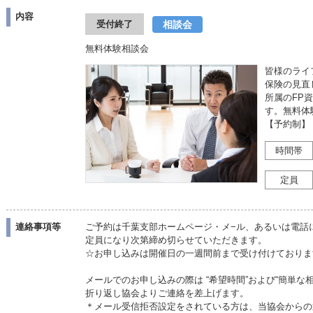
内容
相談会
受付終了
無料体験相談会
皆様のライ
保険の見直
所属のFP
す。無料体
【予約制】
時間帯
定員
連絡事項等
ご予約は千葉支部ホームページ・メ−ル、あるいは電話
定員になり次第締め切らせていただきます。
☆お申し込みは開催日の一週間前まで受け付けて
メールでのお申し込みの際は “希望時間”および“簡単な
折り返し協会よりご連絡を差上げます。
＊メール受信拒否設定をされている方は、当協会からの