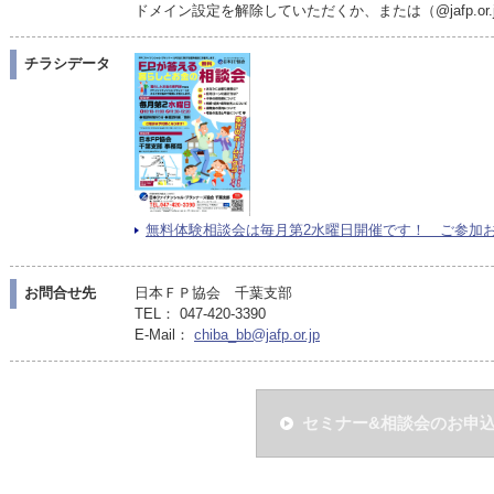
ドメイン設定を解除していただくか、または（@jafp.o
チラシデータ
無料体験相談会は毎月第2水曜日開催です！ ご参加お待ち
お問合せ先
日本ＦＰ協会 千葉支部
TEL： 047-420-3390
E-Mail：
chiba_bb@jafp.or.jp
セミナー&相談会のお申