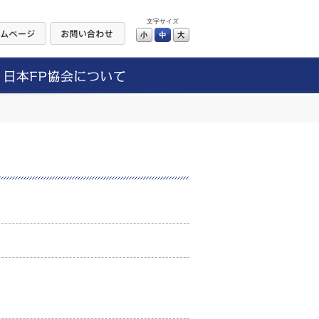
文字サイズ
小
中
大