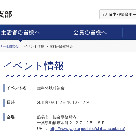
ミナー&相談会
イベント情報
無料体験相談会
イベント情報
イベント名
無料体験相談会
日時
2018年09月12日 10:10～12:20
会場
船橋市 協会事務所内
千葉県船橋市本町２−２７−２５ ８Ｆ
URL：
http://www.jafp.or.jp/shibu/chiba/about/info/