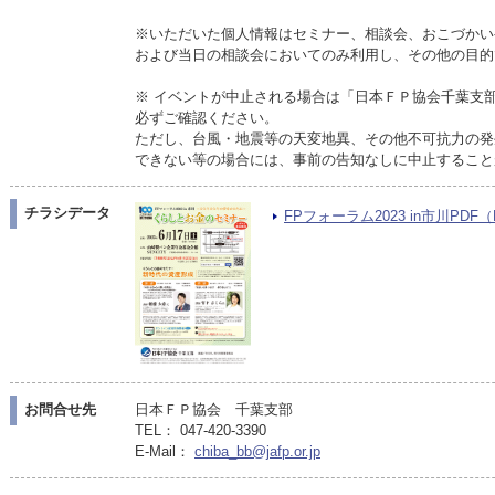
※いただいた個人情報はセミナー、相談会、おこづかい
および当日の相談会においてのみ利用し、その他の目的
※ イベントが中止される場合は「日本ＦＰ協会千葉支
必ずご確認ください。
ただし、台風・地震等の天変地異、その他不可抗力の発
できない等の場合には、事前の告知なしに中止すること
チラシデータ
FPフォーラム2023 in市川PDF（P
お問合せ先
日本ＦＰ協会 千葉支部
TEL： 047-420-3390
E-Mail：
chiba_bb@jafp.or.jp