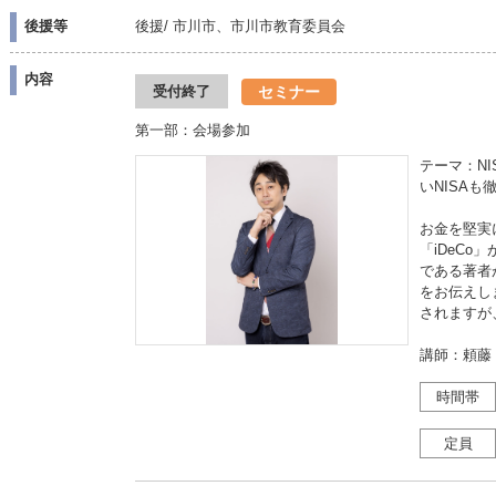
後援等
後援/ 市川市、市川市教育委員会
内容
セミナー
受付終了
第一部：会場参加
テーマ：NI
いNISA
お金を堅実
「iDeCo
である著者
をお伝えしま
されますが
講師：頼藤
時間帯
定員