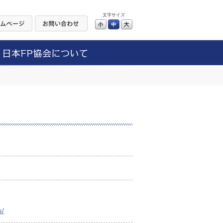
文字サイズ
小
中
大
s/