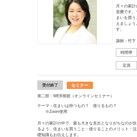
月々の家計
居費です。
まいを買う
えましょう
す。
講師：竹下
時間帯
定員
セミナー
受付終了
第二部：WEB視聴（オンラインセミナー）
テーマ：住まいは持つもの？ 借りるもの？
※Zoom使用
月々の家計の中で、最も大きな支出となりがちなのが住
るよう、住まいを買うこと・借りることのメリット・注
礎知識もお伝えします。