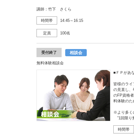
講師：竹下 さくら
時間帯
14:45～16:15
定員
100名
相談会
受付終了
無料体験相談会
■ＦＰがあ
皆様のライ
の見直し、
のFP資格
料体験のた
※より多く
”1回限り
時間帯