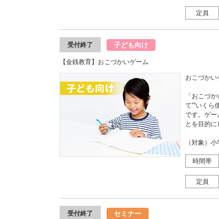
定員
子ども向け
受付終了
【金銭教育】おこづかいゲーム
おこづかい
「おこづか
て”“いく
です。ゲー
とを目的に
（対象）小
時間帯
定員
セミナー
受付終了