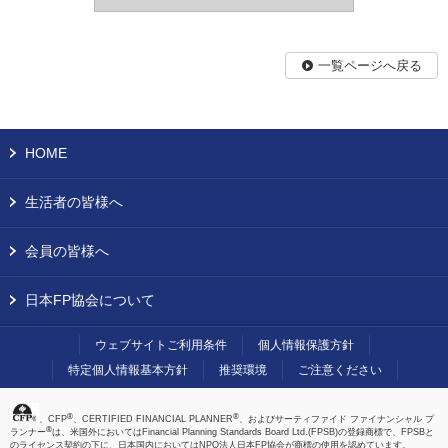
一覧ページへ戻る
HOME
生活者の皆様へ
会員の皆様へ
日本FP協会について
ウェブサイトご利用条件
個人情報保護方針
特定個人情報基本方針
推奨環境
ご注意ください
®
®
、CFP
、CERTIFIED FINANCIAL PLANNER
、およびサーティファイド ファイナンシャル プ
®
ランナー
は、米国外においてはFinancial Planning Standards Board Ltd.(FPSB)の登録商標で、FPSBと
のライセンス契約の下に、日本国内においてはNPO法人日本FP協会が商標の使用を認めています。