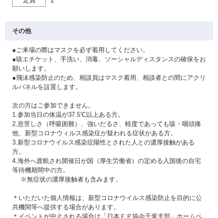
定員
2
その他
●ご来場の際はマスクを必ず着用してください。
●咳エチケット、手洗い、消毒、ソーシャルディスタンスの確保をお
願いします。
●飛沫感染防止のため、相談員はマスク着用、相談者との間にアクリ
ルパネルを設置します。
次の方はご参加できません。
1.参加当日の体温が37.5℃以上ある方。
2.息苦しさ（呼吸困難）、強いだるさ、軽度であっても咳・咽頭痛
他、新型コロナウィルス感染症が疑われる症状がある方。
3.新型コロナウイルス感染症陽性とされた人との濃厚接触がある
方。
4.海外へ渡航され開催日が国（厚生労働省）の定める入国後の自宅
等待機期間中の方。
※無症状の濃厚接触者も含みます。
＊いただいた個人情報は、新型コロナウイルス感染防止を目的に公
共機関等へ提供する場合があります。
＊イベントが中止される場合は「日本ＦＰ協会千葉支部」ホームペ