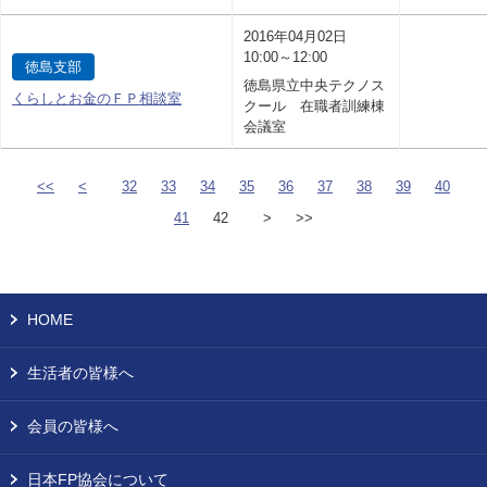
2016年04月02日
10:00～12:00
徳島支部
徳島県立中央テクノス
くらしとお金のＦＰ相談室
クール 在職者訓練棟
会議室
<<
<
32
33
34
35
36
37
38
39
40
41
42
>
>>
HOME
生活者の皆様へ
会員の皆様へ
日本FP協会について