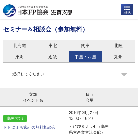
セミナー&相談会（参加無料）
北海道
東北
関東
北陸
東海
近畿
中国・四国
九州
選択してください
支部
日時
イベント名
会場
2016年08月27日
島根支部
13:00～16:20
くにびきメッセ（島根
ＦＰによる家計の無料相談会
県立産業交流会館）