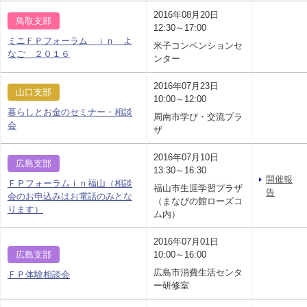
2016年08月20日
鳥取支部
12:30～17:00
ミニＦＰフォーラム ｉｎ よ
米子コンベンションセ
なご ２０１６
ンター
2016年07月23日
山口支部
10:00～12:00
暮らしとお金のセミナー・相談
周南市学び・交流プラ
会
ザ
2016年07月10日
広島支部
13:30～16:30
開催報
ＦＰフォーラムｉｎ福山（相談
福山市生涯学習プラザ
告
会のお申込みはお電話のみとな
（まなびの館ローズコ
ります）
ム内）
2016年07月01日
広島支部
10:00～16:00
広島市消費生活センタ
ＦＰ体験相談会
ー研修室