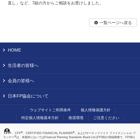
直し」など、7組の方からご相談をお受けしました。
一覧ページへ戻る
HOME
生活者の皆様へ
会員の皆様へ
日本FP協会について
ウェブサイトご利用条件
個人情報保護方針
特定個人情報基本方針
推奨環境
ご注意ください
®
®
、CFP
、CERTIFIED FINANCIAL PLANNER
、およびサーティファイド ファイナンシャル プ
®
ランナー
は、米国外においてはFinancial Planning Standards Board Ltd.(FPSB)の登録商標で、FPSBと