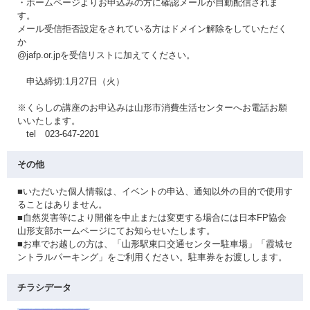
・ホームページよりお申込みの方に確認メールが自動配信されま
す。
メール受信拒否設定をされている方はドメイン解除をしていただく
か
@jafp.or.jpを受信リストに加えてください。
申込締切:1月27日（火）
※くらしの講座のお申込みは山形市消費生活センターへお電話お願
いいたします。
tel 023-647-2201
その他
■いただいた個人情報は、イベントの申込、通知以外の目的で使用す
ることはありません。
■自然災害等により開催を中止または変更する場合には日本FP協会
山形支部ホームページにてお知らせいたします。
■お車でお越しの方は、「山形駅東口交通センター駐車場」「霞城セ
ントラルパーキング」をご利用ください。駐車券をお渡しします。
チラシデータ