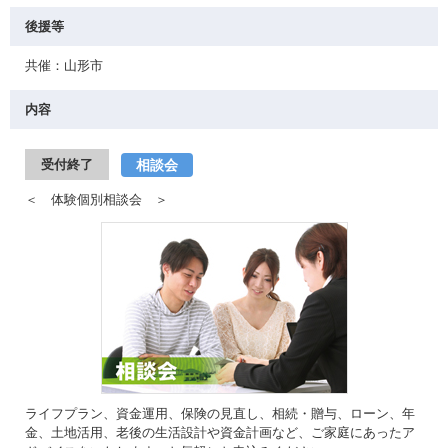
後援等
共催：山形市
内容
相談会
受付終了
＜ 体験個別相談会 ＞
ライフプラン、資金運用、保険の見直し、相続・贈与、ローン、年
金、土地活用、老後の生活設計や資金計画など、ご家庭にあったア