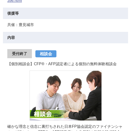
356.html
後援等
共催：豊見城市
内容
相談会
受付終了
【個別相談会】CFP®・AFP認定者による個別の無料体験相談会
確かな理念と信念に裏打ちされた日本FP協会認定のファイナンシャ