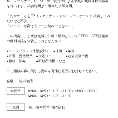
ル・プランナー、CFP®・AFP認定者による個別の無料体験相談会
を行います。相談時間は１組当たり50分間。
「お金のことをFP（ファイナンシャル・プランナー）に相談してみ
たいけど不安…」
「ハードルが高そうで一歩踏み出せない…」
この機会に、まずは無料で沖縄で活動しているCFP®・AFP認定者
の個別相談を体験してみませんか？
●ライフプラン（生活設計） ●保険 ●年金
●貯蓄・資産運用 ●住宅ローン ●老後資金準備
●相続・贈与 ●不動産活用 など
※ご相談内容に関する資料を可能な範囲でお持ちください。
会場：1階 相談室
時間帯
10:00～10:50
/
11:00～11:50
/
13:00～13:50
/
14:00～14:50
/
15:00～15:50
定員
5組（各時間帯1組2名様）