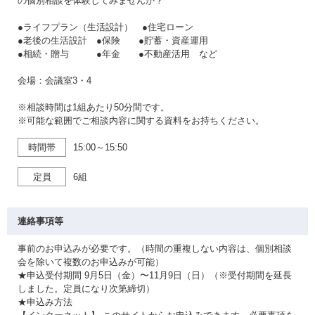
の個別相談を体験してみませんか？
●ライフプラン（生活設計） ●住宅ローン
●老後の生活設計 ●保険 ●貯蓄・資産運用
●相続・贈与 ●年金 ●不動産活用 など
会場：会議室3・4
※相談時間は1組あたり50分間です。
※可能な範囲でご相談内容に関する資料をお持ちください。
時間帯
15:00～15:50
定員
6組
連絡事項等
事前のお申込みが必要です。（時間の重複しない内容は、個別相談
会を除いて複数のお申込みが可能）
★申込受付期間 9月5日（金）〜11月9日（日）（※受付期間を延長
しました。定員になり次第締切）
★申込み方法