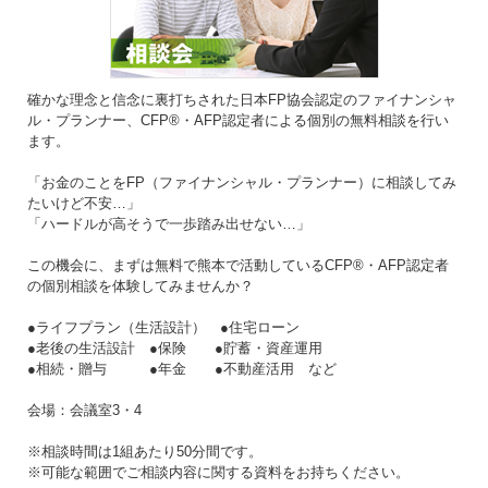
確かな理念と信念に裏打ちされた日本FP協会認定のファイナンシャ
ル・プランナー、CFP®・AFP認定者による個別の無料相談を行い
ます。
「お金のことをFP（ファイナンシャル・プランナー）に相談してみ
たいけど不安…」
「ハードルが高そうで一歩踏み出せない…」
この機会に、まずは無料で熊本で活動しているCFP®・AFP認定者
の個別相談を体験してみませんか？
●ライフプラン（生活設計） ●住宅ローン
●老後の生活設計 ●保険 ●貯蓄・資産運用
●相続・贈与 ●年金 ●不動産活用 など
会場：会議室3・4
※相談時間は1組あたり50分間です。
※可能な範囲でご相談内容に関する資料をお持ちください。