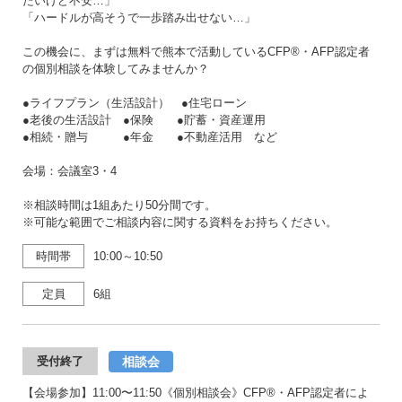
たいけど不安…」
「ハードルが高そうで一歩踏み出せない…」
この機会に、まずは無料で熊本で活動しているCFP®・AFP認定者
の個別相談を体験してみませんか？
●ライフプラン（生活設計） ●住宅ローン
●老後の生活設計 ●保険 ●貯蓄・資産運用
●相続・贈与 ●年金 ●不動産活用 など
会場：会議室3・4
※相談時間は1組あたり50分間です。
※可能な範囲でご相談内容に関する資料をお持ちください。
時間帯
10:00～10:50
定員
6組
相談会
受付終了
【会場参加】11:00〜11:50《個別相談会》CFP®・AFP認定者によ