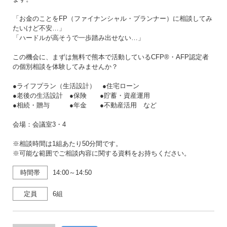
「お金のことをFP（ファイナンシャル・プランナー）に相談してみ
たいけど不安…」
「ハードルが高そうで一歩踏み出せない…」
この機会に、まずは無料で熊本で活動しているCFP®・AFP認定者
の個別相談を体験してみませんか？
●ライフプラン（生活設計） ●住宅ローン
●老後の生活設計 ●保険 ●貯蓄・資産運用
●相続・贈与 ●年金 ●不動産活用 など
会場：会議室3・4
※相談時間は1組あたり50分間です。
※可能な範囲でご相談内容に関する資料をお持ちください。
時間帯
14:00～14:50
定員
6組