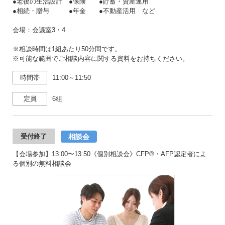
●老後の生活設計 ●保険 ●貯蓄・資産運用
●相続・贈与 ●年金 ●不動産活用 など
会場：会議室3・4
※相談時間は1組あたり50分間です。
※可能な範囲でご相談内容に関する資料をお持ちください。
時間帯
11:00～11:50
定員
6組
相談会
受付終了
【会場参加】13:00〜13:50《個別相談会》CFP®・AFP認定者によ
る個別の無料相談会