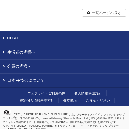
一覧ページへ戻る
HOME
生活者の皆様へ
会員の皆様へ
日本FP協会について
ウェブサイトご利用条件
個人情報保護方針
特定個人情報基本方針
推奨環境
ご注意ください
®
®
、CFP
、CERTIFIED FINANCIAL PLANNER
、およびサーティファイド ファイナンシャル プ
®
ランナー
は、米国外においてはFinancial Planning Standards Board Ltd.(FPSB)の登録商標で、FPSBと
のライセンス契約の下に、日本国内においてはNPO法人日本FP協会が商標の使用を認めています。
AFP、AFFILIATED FINANCIAL PLANNERおよびアフィリエイテッド ファイナンシャル プランナー