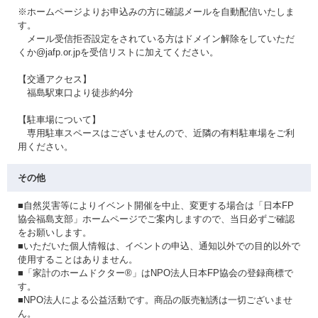
※ホームページよりお申込みの方に確認メールを自動配信いたしま
す。
メール受信拒否設定をされている方はドメイン解除をしていただ
くか@jafp.or.jpを受信リストに加えてください。
【交通アクセス】
福島駅東口より徒歩約4分
【駐車場について】
専用駐車スペースはございませんので、近隣の有料駐車場をご利
用ください。
その他
■自然災害等によりイベント開催を中止、変更する場合は「日本FP
協会福島支部」ホームページでご案内しますので、当日必ずご確認
をお願いします。
■いただいた個人情報は、イベントの申込、通知以外での目的以外で
使用することはありません。
■「家計のホームドクター®」はNPO法人日本FP協会の登録商標で
す。
■NPO法人による公益活動です。商品の販売勧誘は一切ございませ
ん。