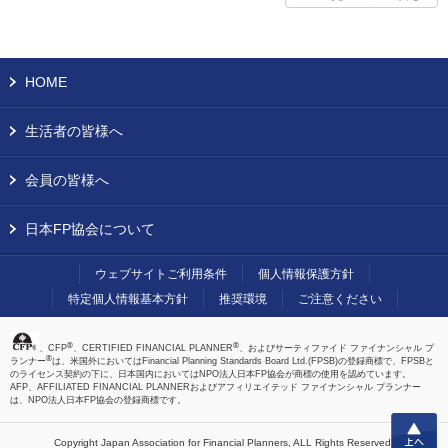
HOME
生活者の皆様へ
会員の皆様へ
日本FP協会について
ウェブサイトご利用条件
個人情報保護方針
特定個人情報基本方針
推奨環境
ご注意ください
®
®
、CFP
、CERTIFIED FINANCIAL PLANNER
、およびサーティファイド ファイナンシャル プ
®
ランナー
は、米国外においてはFinancial Planning Standards Board Ltd.(FPSB)の登録商標で、FPSBと
のライセンス契約の下に、日本国内においてはNPO法人日本FP協会が商標の使用を認めています。
AFP、AFFILIATED FINANCIAL PLANNERおよびアフィリエイテッド ファイナンシャル プランナー
は、NPO法人日本FP協会の登録商標です。
上へ
Copyright Japan Association for Financial Planners,
ALL Rights Reserved.