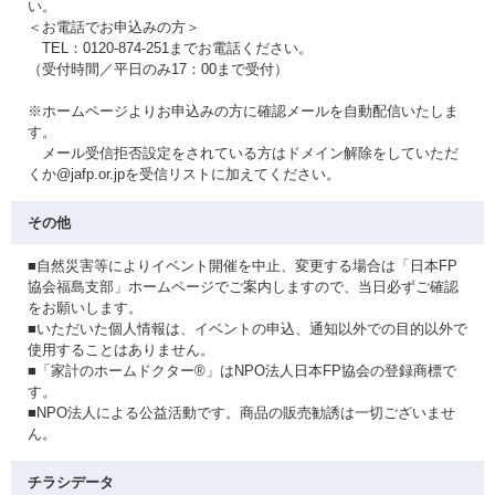
い。
＜お電話でお申込みの方＞
TEL：0120-874-251までお電話ください。
（受付時間／平日のみ17：00まで受付）
※ホームページよりお申込みの方に確認メールを自動配信いたしま
す。
メール受信拒否設定をされている方はドメイン解除をしていただ
くか@jafp.or.jpを受信リストに加えてください。
その他
■自然災害等によりイベント開催を中止、変更する場合は「日本FP
協会福島支部」ホームページでご案内しますので、当日必ずご確認
をお願いします。
■いただいた個人情報は、イベントの申込、通知以外での目的以外で
使用することはありません。
■「家計のホームドクター®」はNPO法人日本FP協会の登録商標で
す。
■NPO法人による公益活動です。商品の販売勧誘は一切ございませ
ん。
チラシデータ