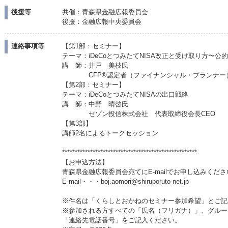
後援等
共催：青森県金融広報委員会
後援：金融広報中央委員会
連絡事項等
【第1部：セミナー】
テーマ：iDeCoとつみたてNISA改正と受け取り方〜公
講 師：井戸 美枝氏
CFP®認定者（ファイナンシャル・プランナー
【第2部：セミナー】
テーマ：iDeCoとつみたてNISAの出口戦略
講 師：中野 晴啓氏
セゾン投信株式会社 代表取締役会長CEO
【第3部】
講師2名によるトークセッション
*****************************************************
【お申込方法】
青森県金融広報委員会宛てにE-mailでお申し込みくださ
E-mail・・・boj.aomori@shiruporuto-net.jp
※件名は「くらしとおかねのセミナー参加希望」とご記
※参加される方すべての「氏名（フリガナ）」、グルー
「連絡先電話番号」をご記入ください。