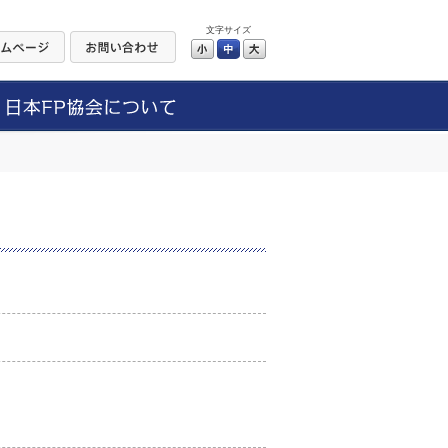
文字サイズ
小
中
大