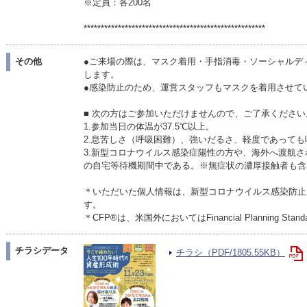
※定員：各200名
*****************************************************
その他
●ご来場の際は、マスク着用・手指消毒・ソーシャルデ
します。
●感染防止のため、運営スタッフもマスクを着用させて
■ 次の方はご参加いただけませんので、ご了承ください
1.参加当日の体温が37.5℃以上。
2.息苦しさ（呼吸困難）、強いだるさ、軽度であって
3.新型コロナウイルス感染症陽性の方や、海外へ渡航
の自宅等待機期間中である。※無症状の濃厚接触者も含
＊いただいた個人情報は、新型コロナウイルス感染防止
す。
＊CFP®は、米国外においてはFinancial Planning Sta
チラシデータ
チラシ（PDF/1805.55KB）