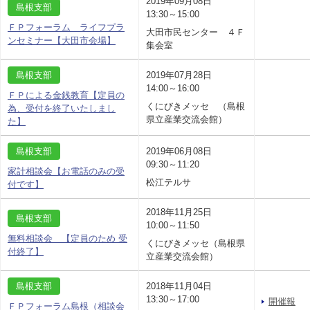
2019年09月08日
島根支部
13:30～15:00
ＦＰフォーラム ライフプラ
大田市民センター ４Ｆ
ンセミナー【大田市会場】
集会室
島根支部
2019年07月28日
14:00～16:00
ＦＰによる金銭教育【定員の
くにびきメッセ （島根
為、受付を終了いたしまし
県立産業交流会館）
た】
島根支部
2019年06月08日
09:30～11:20
家計相談会【お電話のみの受
松江テルサ
付です】
2018年11月25日
島根支部
10:00～11:50
無料相談会 【定員のため 受
くにびきメッセ（島根県
付終了】
立産業交流会館）
島根支部
2018年11月04日
13:30～17:00
開催報
ＦＰフォーラム島根（相談会