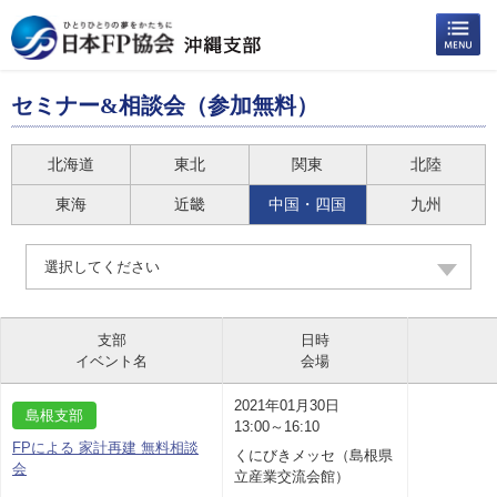
セミナー&相談会（参加無料）
北海道
東北
関東
北陸
東海
近畿
中国・四国
九州
選択してください
支部
日時
イベント名
会場
2021年01月30日
島根支部
13:00～16:10
FPによる 家計再建 無料相談
くにびきメッセ（島根県
会
立産業交流会館）