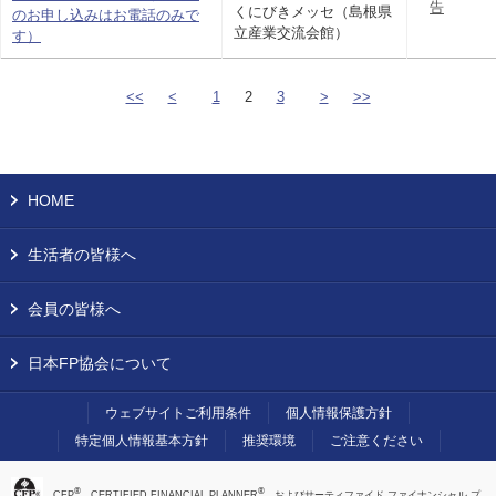
告
くにびきメッセ（島根県
のお申し込みはお電話のみで
立産業交流会館）
す）
<<
<
1
2
3
>
>>
HOME
生活者の皆様へ
会員の皆様へ
日本FP協会について
ウェブサイトご利用条件
個人情報保護方針
特定個人情報基本方針
推奨環境
ご注意ください
®
®
、CFP
、CERTIFIED FINANCIAL PLANNER
、およびサーティファイド ファイナンシャル プ