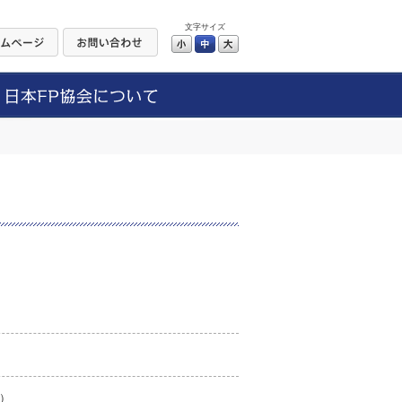
文字サイズ
小
中
大
）