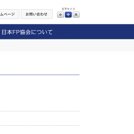
文字サイズ
小
中
大