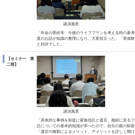
講演風景
「年金の受給等、今後のライフプランを考える時の参考
度のお話が知識の整理になり、大変役立った」「実体験
と好評でした。
【セミナー 第
二部】
講演風景
「具体的な事例を前提に家族信託と遺言、相続に至るプ
託についての基本的知識が学べたので、自分の親の財産
「遺言の種類によるメリット、デメリットを詳しく聞け