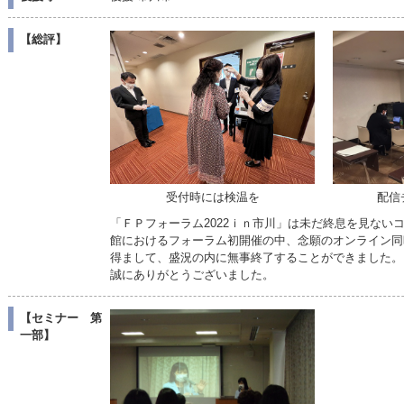
【総評】
受付時には検温を
配信
「ＦＰフォーラム2022ｉｎ市川」は未だ終息を見ない
館におけるフォーラム初開催の中、念願のオンライン同
得まして、盛況の内に無事終了することができました。
誠にありがとうございました。
【セミナー 第
一部】