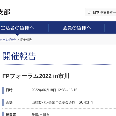
ミナー&相談会
開催報告
開催報告
FPフォーラム2022 in市川
日時
2022年06月18日 12:35～16:15
会場
山崎製パン企業年金基金会館 SUNCITY
後援等
後援/市川市