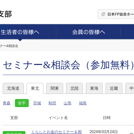
ミナー&相談会
セミナー&相談会（参加無料
北海道
東北
関東
北陸
東海
近畿
中
青森
岩手
宮城
秋田
山形
福島
支部
イベント名
日時
くらしとお金のセミナー＆相
2024年03月24日