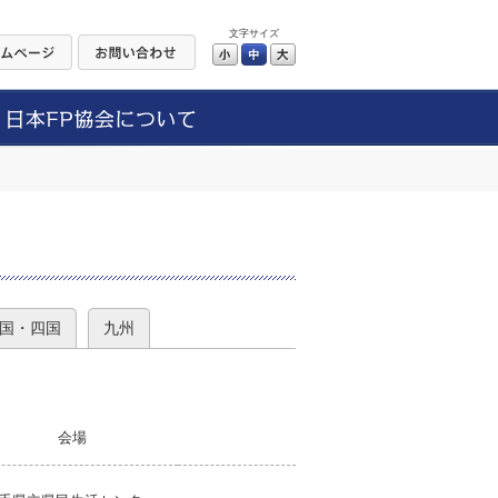
文字サイズ
小
中
大
）
国・四国
九州
会場