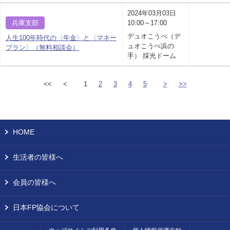
2024年03月03日
兵庫支部
10:00～17:00
デュオこうべ（デ
人生100年時代の〈年金〉と〈マネー
ュオこうべ浜の
プラン〉（無料相談会）
手） 採光ドーム
<<
<
1
2
3
4
5
>
>>
HOME
生活者の皆様へ
会員の皆様へ
日本FP協会について