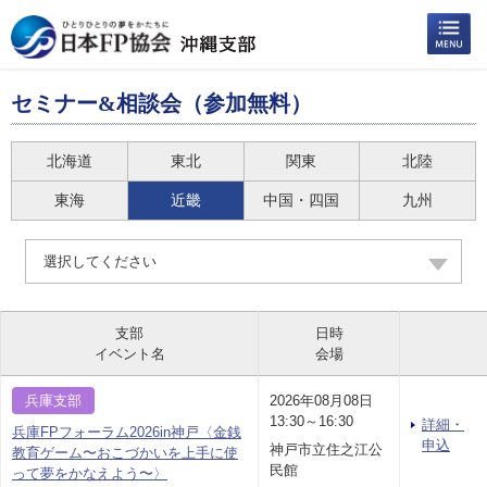
セミナー&相談会（参加無料）
北海道
東北
関東
北陸
東海
近畿
中国・四国
九州
選択してください
支部
日時
イベント名
会場
兵庫支部
2026年08月08日
13:30～16:30
詳細・
兵庫FPフォーラム2026in神戸〈金銭
申込
神戸市立住之江公
教育ゲーム〜おこづかいを上手に使
民館
って夢をかなえよう〜〉