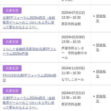
兵庫支部
2025年07月12日
開催報
13:30～16:30
兵庫FPフォーラム2025in西宮〈金銭
告
教育ゲーム〜おこづかいを上手に使
西宮市民会館
って夢をかなえよう〜〉
2025年02月09日
兵庫支部
13:00～16:15
開催報
芦屋市民センタ
くらしと金融経済講演会/兵庫FPフォ
告
ー 市民会館小ホ
ーラム2025in芦屋
ール
兵庫支部
2024年11月03日
開催報
11:30～16:30
FPの日®/兵庫FPフォーラム2024in西
告
なでしこホール
宮
兵庫支部
2024年07月21日
開催報
13:30～16:30
兵庫FPフォーラム2024in西宮〈金銭
告
教育ゲーム〜おこづかいを上手に使
西宮市民会館
って夢をかなえよう〜〉