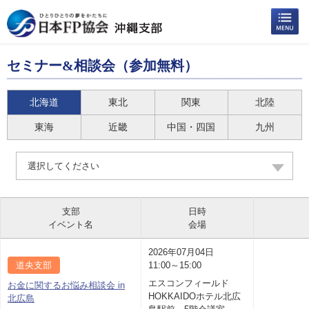
セミナー&相談会（参加無料）
北海道
東北
関東
北陸
東海
近畿
中国・四国
九州
選択してください
支部
日時
イベント名
会場
2026年07月04日
道央支部
11:00～15:00
エスコンフィールド
お金に関するお悩み相談会 in
HOKKAIDOホテル北広
北広島