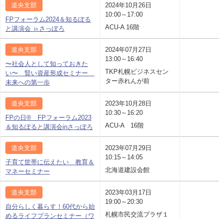
道央支部
2024年10月26日
10:00～17:00
FPフォーラム2024＆知るぽる
ACU-A 16階
と講演会 ㏌さっぽろ
道央支部
2024年07月27日
13:00～16:40
〜社会人として知っておきた
TKP札幌ビジネスセン
い〜 賢い資産形成セミナー
ター赤れんが前
未来への第一歩
道央支部
2023年10月28日
10:30～16:20
FPの日® FPフォーラム2023
ACU-A 16階
＆知るぽると講演会inさっぽろ
道央支部
2023年07月29日
10:15～14:05
子育て世帯に伝えたい 教育＆
北海道建設会館
マネーセミナー
道央支部
2023年03月17日
19:00～20:30
自分らしく暮らす！60代から始
札幌市民交流プラザ１
めるライフプランセミナー（ワ