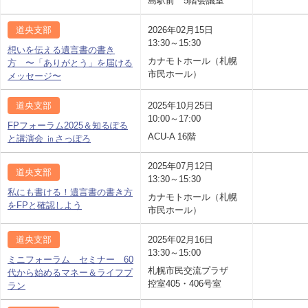
島駅前 5階会議室
道央支部
2026年02月15日
13:30～15:30
想いを伝える遺言書の書き
カナモトホール（札幌
方 〜「ありがとう」を届ける
市民ホール）
メッセージ〜
道央支部
2025年10月25日
10:00～17:00
FPフォーラム2025＆知るぽる
ACU-A 16階
と講演会 ㏌さっぽろ
2025年07月12日
道央支部
13:30～15:30
私にも書ける！遺言書の書き方
カナモトホール（札幌
をFPと確認しよう
市民ホール）
道央支部
2025年02月16日
13:30～15:00
ミニフォーラム セミナー 60
札幌市民交流プラザ
代から始めるマネー＆ライフプ
控室405・406号室
ラン