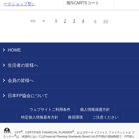
階SCARTSコート
ークショップ型）
<<
<
1
2
3
4
>
>>
HOME
生活者の皆様へ
会員の皆様へ
日本FP協会について
ウェブサイトご利用条件
個人情報保護方針
特定個人情報基本方針
推奨環境
ご注意ください
®
®
、CFP
、CERTIFIED FINANCIAL PLANNER
、およびサーティファイド ファイナンシャル プ
®
ランナー
は、米国外においてはFinancial Planning Standards Board Ltd.(FPSB)の登録商標で、FPSBと