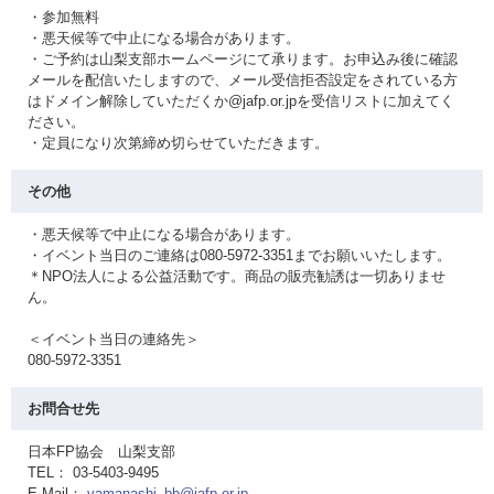
・参加無料
・悪天候等で中止になる場合があります。
・ご予約は山梨支部ホームページにて承ります。お申込み後に確認
メールを配信いたしますので、メール受信拒否設定をされている方
はドメイン解除していただくか@jafp.or.jpを受信リストに加えてく
ださい。
・定員になり次第締め切らせていただきます。
その他
・悪天候等で中止になる場合があります。
・イベント当日のご連絡は080-5972-3351までお願いいたします。
＊NPO法人による公益活動です。商品の販売勧誘は一切ありませ
ん。
＜イベント当日の連絡先＞
080-5972-3351
お問合せ先
日本FP協会 山梨支部
TEL： 03-5403-9495
E-Mail：
yamanashi_bb@jafp.or.jp