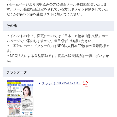
●ホームページよりお申込みの方に確認メールを自動配信いたしま
す。メール受信拒否設定をされている方はドメイン解除をしていた
だくか@jafp.or.jpを受信リストに加えてください。
その他
＊イベントの中止、変更については「日本ＦＰ協会山形支部」ホー
ムページでご案内しますので、当日必ずご確認ください。
＊「家計のホームドクター®」はNPO法人日本FP協会の登録商標で
す。
＊NPO法人による公益活動です。商品の販売勧誘は一切ございませ
ん。
チラシデータ
チラシ（PDF/359.47KB）