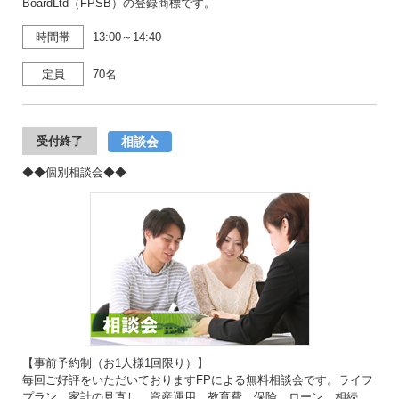
BoardLtd（FPSB）の登録商標です。
時間帯
13:00～14:40
定員
70名
相談会
受付終了
◆◆個別相談会◆◆
【事前予約制（お1人様1回限り）】
毎回ご好評をいただいておりますFPによる無料相談会です。ライフ
プラン、家計の見直し、資産運用、教育費、保険、ローン、相続、